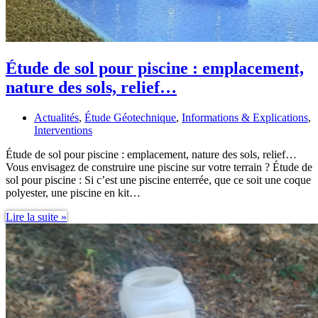
Étude de sol pour piscine : emplacement,
nature des sols, relief…
Actualités
,
Étude Géotechnique
,
Informations & Explications
,
Interventions
Étude de sol pour piscine : emplacement, nature des sols, relief…
Vous envisagez de construire une piscine sur votre terrain ? Étude de
sol pour piscine : Si c’est une piscine enterrée, que ce soit une coque
polyester, une piscine en kit…
Étude
Lire la suite »
de
sol
pour
piscine
:
emplacement,
nature