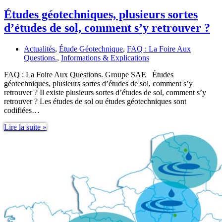
Études géotechniques, plusieurs sortes
d’études de sol, comment s’y retrouver ?
Actualités
,
Étude Géotechnique
,
FAQ : La Foire Aux
Questions.
,
Informations & Explications
FAQ : La Foire Aux Questions. Groupe SAE Études
géotechniques, plusieurs sortes d’études de sol, comment s’y
retrouver ? Il existe plusieurs sortes d’études de sol, comment s’y
retrouver ? Les études de sol ou études géotechniques sont
codifiées…
Études
Lire la suite »
géotechniques,
plusieurs
sortes
d’études
de
sol,
comment
s’y
retrouver
?