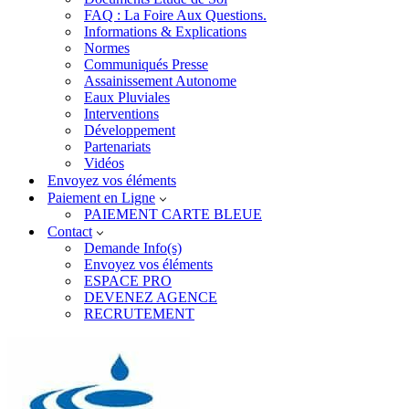
FAQ : La Foire Aux Questions.
Informations & Explications
Normes
Communiqués Presse
Assainissement Autonome
Eaux Pluviales
Interventions
Développement
Partenariats
Vidéos
Envoyez vos éléments
Paiement en Ligne
PAIEMENT CARTE BLEUE
Contact
Demande Info(s)
Envoyez vos éléments
ESPACE PRO
DEVENEZ AGENCE
RECRUTEMENT