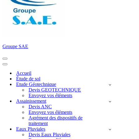
Groupe SAE
Menu
de
Menu
navigation
de
Accueil
navigation
Étude de sol
Etude Géotechnique
Devis GEOTECHNIQUE
Envoyez vos éléments
Assainissement
Devis ANC
Envoyez vos éléments
Agrément des dispositifs de
traitement
Eaux Pluviales
Devis Eaux Pluviales