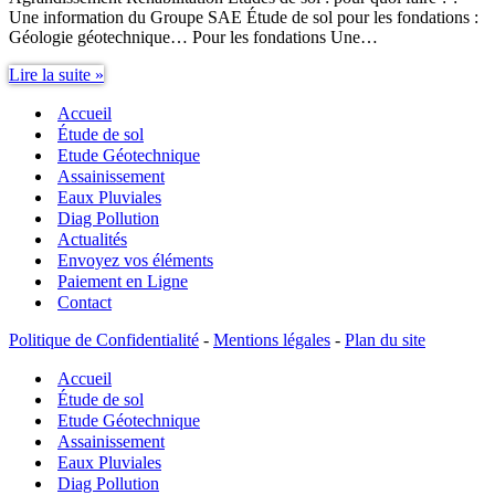
Une information du Groupe SAE Étude de sol pour les fondations :
Géologie géotechnique… Pour les fondations Une…
Etudes
Lire la suite »
de
Accueil
sol
:
Étude de sol
pour
Etude Géotechnique
quoi
Assainissement
faire
Eaux Pluviales
?
Diag Pollution
Actualités
Envoyez vos éléments
Paiement en Ligne
Contact
Politique de Confidentialité
-
Mentions légales
-
Plan du site
Accueil
Étude de sol
Etude Géotechnique
Assainissement
Eaux Pluviales
Diag Pollution