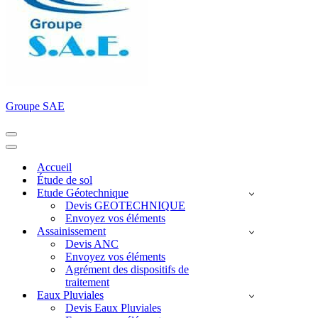
Groupe SAE
Menu
de
Menu
navigation
de
Accueil
navigation
Étude de sol
Etude Géotechnique
Devis GEOTECHNIQUE
Envoyez vos éléments
Assainissement
Devis ANC
Envoyez vos éléments
Agrément des dispositifs de
traitement
Eaux Pluviales
Devis Eaux Pluviales