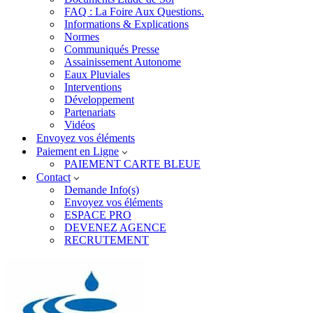
FAQ : La Foire Aux Questions.
Informations & Explications
Normes
Communiqués Presse
Assainissement Autonome
Eaux Pluviales
Interventions
Développement
Partenariats
Vidéos
Envoyez vos éléments
Paiement en Ligne
PAIEMENT CARTE BLEUE
Contact
Demande Info(s)
Envoyez vos éléments
ESPACE PRO
DEVENEZ AGENCE
RECRUTEMENT