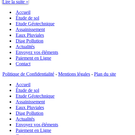
Etudes
Lire la suite »
de
Accueil
sol
:
Étude de sol
pour
Etude Géotechnique
quoi
Assainissement
faire
Eaux Pluviales
?
Diag Pollution
Actualités
Envoyez vos éléments
Paiement en Ligne
Contact
Politique de Confidentialité
-
Mentions légales
-
Plan du site
Accueil
Étude de sol
Etude Géotechnique
Assainissement
Eaux Pluviales
Diag Pollution
Actualités
Envoyez vos éléments
Paiement en Ligne