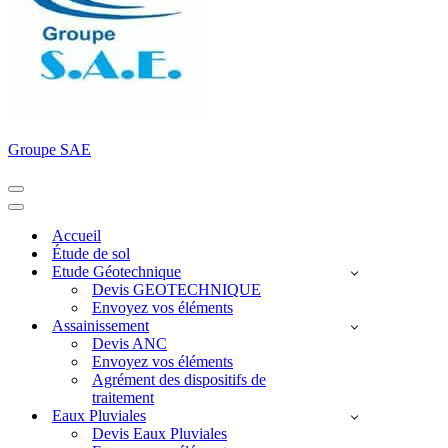
Groupe SAE
Menu
de
Menu
navigation
de
Accueil
navigation
Étude de sol
Etude Géotechnique
Devis GEOTECHNIQUE
Envoyez vos éléments
Assainissement
Devis ANC
Envoyez vos éléments
Agrément des dispositifs de
traitement
Eaux Pluviales
Devis Eaux Pluviales