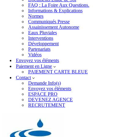
FAQ : La Foire Aux Questions.
Informations & Explications
Normes
Communiqués Presse
Assainissement Autonome
Eaux Pluviales
Interventions
Développement
Partenariats
Vidéos
Envoyez vos éléments
Paiement en Ligne
PAIEMENT CARTE BLEUE
Contact
Demande Info(s)
Envoyez vos éléments
ESPACE PRO
DEVENEZ AGENCE
RECRUTEMENT