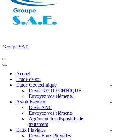
Groupe SAE
Menu
de
Menu
navigation
de
Accueil
navigation
Étude de sol
Etude Géotechnique
Devis GEOTECHNIQUE
Envoyez vos éléments
Assainissement
Devis ANC
Envoyez vos éléments
Agrément des dispositifs de
traitement
Eaux Pluviales
Devis Eaux Pluviales