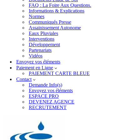
FAQ : La Foire Aux Questions.
Informations & Explications
Normes
Communiqués Presse
Assainissement Autonome
Eaux Pluviales
Interventions
Développement
Partenariats
Vidéos
Envoyez vos éléments
Paiement en Ligne
PAIEMENT CARTE BLEUE
Contact
Demande Info(s)
Envoyez vos éléments
ESPACE PRO
DEVENEZ AGENCE
RECRUTEMENT