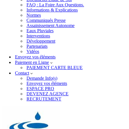
FAQ : La Foire Aux Questions.
Informations & Explications
Normes
Communiqués Presse
Assainissement Autonome
Eaux Pluviales
Interventions
Développement
Partenariats
Vidéos
Envoyez vos éléments
Paiement en Ligne
PAIEMENT CARTE BLEUE
Contact
Demande Info(s)
Envoyez vos éléments
ESPACE PRO
DEVENEZ AGENCE
RECRUTEMENT