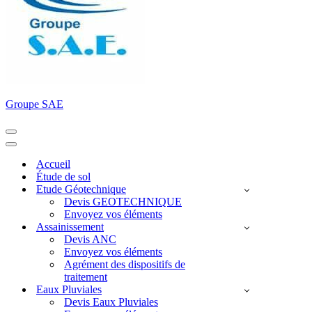
Groupe SAE
Menu
de
Menu
navigation
de
Accueil
navigation
Étude de sol
Etude Géotechnique
Devis GEOTECHNIQUE
Envoyez vos éléments
Assainissement
Devis ANC
Envoyez vos éléments
Agrément des dispositifs de
traitement
Eaux Pluviales
Devis Eaux Pluviales