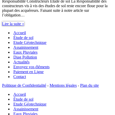
Responsabilité Constructeurs Étude de sol La Responsabilité des
constructeurs vis à vis des études de sol reste encore floue pour la
plupart des acquéreurs. Faisant suite à notre article sur
l’obligation…
Responsabilité
Lire la suite »
Constructeurs
Accueil
étude
de
Étude de sol
sol
Etude Géotechnique
Assainissement
Eaux Pluviales
Diag Pollution
Actualités
Envoyez vos éléments
Paiement en Ligne
Contact
Politique de Confidentialité
-
Mentions légales
-
Plan du site
Accueil
Étude de sol
Etude Géotechnique
Assainissement
Eaux Pluviales