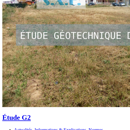
Étude G2
Actualités
,
Informations & Explications
,
Normes