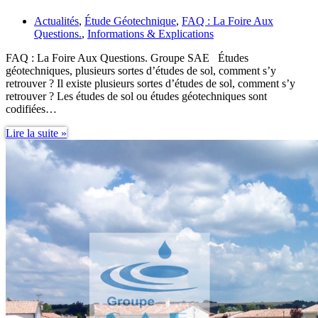
Actualités
,
Étude Géotechnique
,
FAQ : La Foire Aux
Questions.
,
Informations & Explications
FAQ : La Foire Aux Questions. Groupe SAE Études
géotechniques, plusieurs sortes d’études de sol, comment s’y
retrouver ? Il existe plusieurs sortes d’études de sol, comment s’y
retrouver ? Les études de sol ou études géotechniques sont
codifiées…
Études
Lire la suite »
géotechniques,
plusieurs
sortes
d’études
de
sol,
comment
s’y
retrouver
?