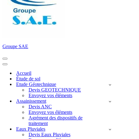
Groupe SAE
Menu
de
Menu
navigation
de
Accueil
navigation
Étude de sol
Etude Géotechnique
Devis GEOTECHNIQUE
Envoyez vos éléments
Assainissement
Devis ANC
Envoyez vos éléments
Agrément des dispositifs de
traitement
Eaux Pluviales
Devis Eaux Pluviales