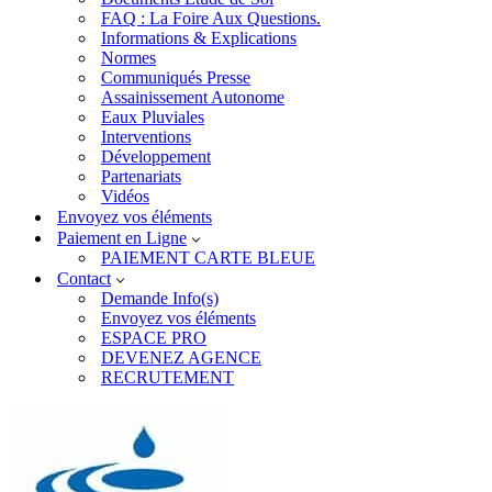
FAQ : La Foire Aux Questions.
Informations & Explications
Normes
Communiqués Presse
Assainissement Autonome
Eaux Pluviales
Interventions
Développement
Partenariats
Vidéos
Envoyez vos éléments
Paiement en Ligne
PAIEMENT CARTE BLEUE
Contact
Demande Info(s)
Envoyez vos éléments
ESPACE PRO
DEVENEZ AGENCE
RECRUTEMENT