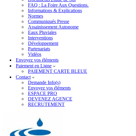
FAQ : La Foire Aux Questions.
Informations & Explications
Normes
Communiqués Presse
Assainissement Autonome
Eaux Pluviales
Interventions
Développement
Partenariats
Vidéos
Envoyez vos éléments
Paiement en Ligne
PAIEMENT CARTE BLEUE
Contact
Demande Info(s)
Envoyez vos éléments
ESPACE PRO
DEVENEZ AGENCE
RECRUTEMENT