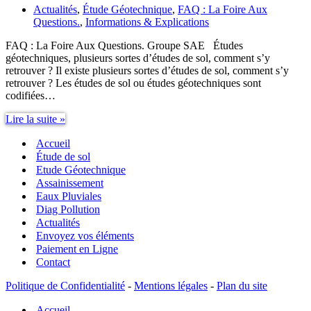
Actualités
,
Étude Géotechnique
,
FAQ : La Foire Aux
Questions.
,
Informations & Explications
FAQ : La Foire Aux Questions. Groupe SAE Études
géotechniques, plusieurs sortes d’études de sol, comment s’y
retrouver ? Il existe plusieurs sortes d’études de sol, comment s’y
retrouver ? Les études de sol ou études géotechniques sont
codifiées…
Études
Lire la suite »
géotechniques,
Accueil
plusieurs
sortes
Étude de sol
d’études
Etude Géotechnique
de
Assainissement
sol,
Eaux Pluviales
comment
Diag Pollution
s’y
Actualités
retrouver
Envoyez vos éléments
?
Paiement en Ligne
Contact
Politique de Confidentialité
-
Mentions légales
-
Plan du site
Accueil