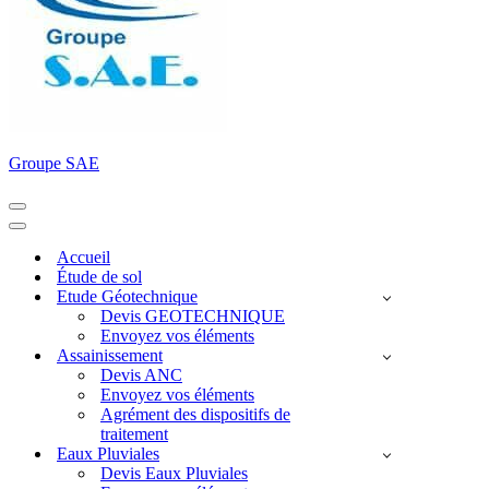
Groupe SAE
Menu
de
Menu
navigation
de
Accueil
navigation
Étude de sol
Etude Géotechnique
Devis GEOTECHNIQUE
Envoyez vos éléments
Assainissement
Devis ANC
Envoyez vos éléments
Agrément des dispositifs de
traitement
Eaux Pluviales
Devis Eaux Pluviales