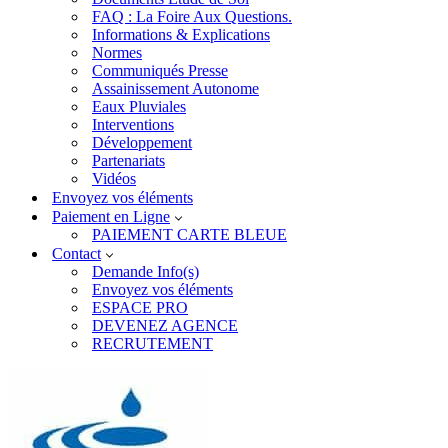
FAQ : La Foire Aux Questions.
Informations & Explications
Normes
Communiqués Presse
Assainissement Autonome
Eaux Pluviales
Interventions
Développement
Partenariats
Vidéos
Envoyez vos éléments
Paiement en Ligne
PAIEMENT CARTE BLEUE
Contact
Demande Info(s)
Envoyez vos éléments
ESPACE PRO
DEVENEZ AGENCE
RECRUTEMENT