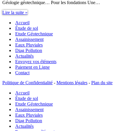
Géologie géotechnique… Pour les fondations Une…
Etudes
Lire la suite »
de
Accueil
sol
:
Étude de sol
pour
Etude Géotechnique
quoi
Assainissement
faire
Eaux Pluviales
?
Diag Pollution
Actualités
Envoyez vos éléments
Paiement en Ligne
Contact
Politique de Confidentialité
-
Mentions légales
-
Plan du site
Accueil
Étude de sol
Etude Géotechnique
Assainissement
Eaux Pluviales
Diag Pollution
Actualités