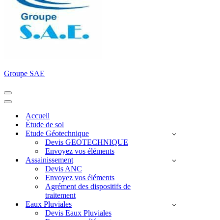
Groupe SAE
Menu
de
Menu
navigation
de
Accueil
navigation
Étude de sol
Etude Géotechnique
Devis GEOTECHNIQUE
Envoyez vos éléments
Assainissement
Devis ANC
Envoyez vos éléments
Agrément des dispositifs de
traitement
Eaux Pluviales
Devis Eaux Pluviales