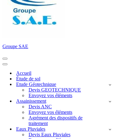
Groupe SAE
Menu
de
Menu
navigation
de
Accueil
navigation
Étude de sol
Etude Géotechnique
Devis GEOTECHNIQUE
Envoyez vos éléments
Assainissement
Devis ANC
Envoyez vos éléments
Agrément des dispositifs de
traitement
Eaux Pluviales
Devis Eaux Pluviales