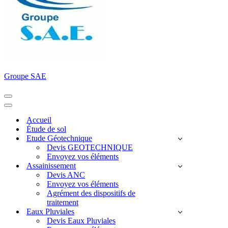
Groupe SAE
Menu
de
Menu
navigation
de
Accueil
navigation
Étude de sol
Etude Géotechnique
Devis GEOTECHNIQUE
Envoyez vos éléments
Assainissement
Devis ANC
Envoyez vos éléments
Agrément des dispositifs de
traitement
Eaux Pluviales
Devis Eaux Pluviales