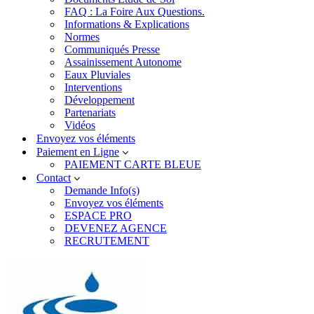
FAQ : La Foire Aux Questions.
Informations & Explications
Normes
Communiqués Presse
Assainissement Autonome
Eaux Pluviales
Interventions
Développement
Partenariats
Vidéos
Envoyez vos éléments
Paiement en Ligne
PAIEMENT CARTE BLEUE
Contact
Demande Info(s)
Envoyez vos éléments
ESPACE PRO
DEVENEZ AGENCE
RECRUTEMENT