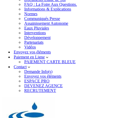
FAQ : La Foire Aux Questions.
Informations & Explications
Normes
Communiqués Presse
Assainissement Autonome
Eaux Pluviales
Interventions
Développement
Partenariats
Vidéos
Envoyez vos éléments
Paiement en Ligne
PAIEMENT CARTE BLEUE
Contact
Demande Info(s)
Envoyez vos éléments
ESPACE PRO
DEVENEZ AGENCE
RECRUTEMENT