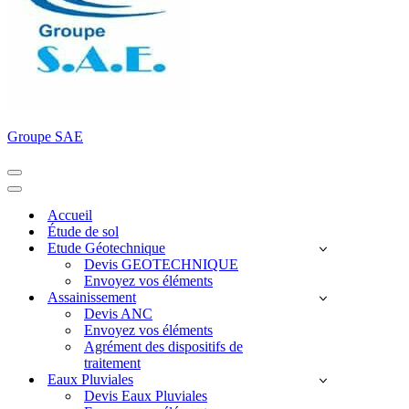
Groupe SAE
Menu
de
Menu
navigation
de
Accueil
navigation
Étude de sol
Etude Géotechnique
Devis GEOTECHNIQUE
Envoyez vos éléments
Assainissement
Devis ANC
Envoyez vos éléments
Agrément des dispositifs de
traitement
Eaux Pluviales
Devis Eaux Pluviales