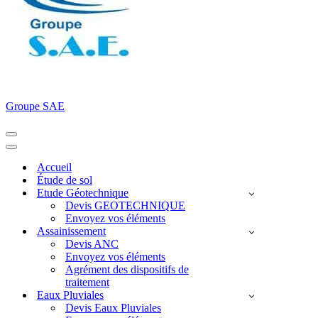
Groupe SAE
Menu
de
Menu
navigation
de
Accueil
navigation
Étude de sol
Etude Géotechnique
Devis GEOTECHNIQUE
Envoyez vos éléments
Assainissement
Devis ANC
Envoyez vos éléments
Agrément des dispositifs de
traitement
Eaux Pluviales
Devis Eaux Pluviales