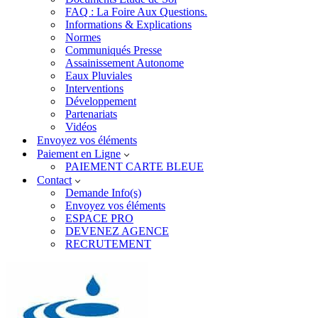
FAQ : La Foire Aux Questions.
Informations & Explications
Normes
Communiqués Presse
Assainissement Autonome
Eaux Pluviales
Interventions
Développement
Partenariats
Vidéos
Envoyez vos éléments
Paiement en Ligne
PAIEMENT CARTE BLEUE
Contact
Demande Info(s)
Envoyez vos éléments
ESPACE PRO
DEVENEZ AGENCE
RECRUTEMENT