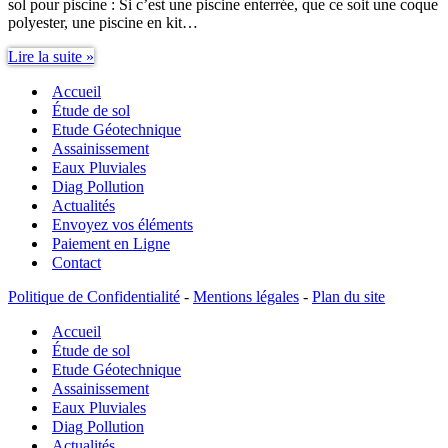
sol pour piscine : Si c’est une piscine enterrée, que ce soit une coque
polyester, une piscine en kit…
Étude
Lire la suite »
de
Accueil
sol
pour
Étude de sol
piscine
Etude Géotechnique
:
Assainissement
emplacement,
Eaux Pluviales
nature
Diag Pollution
des
Actualités
sols,
Envoyez vos éléments
relief…
Paiement en Ligne
Contact
Politique de Confidentialité
-
Mentions légales
-
Plan du site
Accueil
Étude de sol
Etude Géotechnique
Assainissement
Eaux Pluviales
Diag Pollution
Actualités