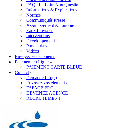
FAQ : La Foire Aux Questions.
Informations & Explications
Normes
Communiqués Presse
Assainissement Autonome
Eaux Pluviales
Interventions
Développement
Partenariats
Vidéos
Envoyez vos éléments
Paiement en Ligne
PAIEMENT CARTE BLEUE
Contact
Demande Info(s)
Envoyez vos éléments
ESPACE PRO
DEVENEZ AGENCE
RECRUTEMENT