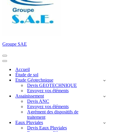
Groupe SAE
Menu
de
Menu
navigation
de
Accueil
navigation
Étude de sol
Etude Géotechnique
Devis GEOTECHNIQUE
Envoyez vos éléments
Assainissement
Devis ANC
Envoyez vos éléments
Agrément des dispositifs de
traitement
Eaux Pluviales
Devis Eaux Pluviales