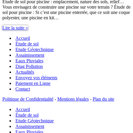
Étude de sol pour piscine : emplacement, nature des sols, relief…
Vous envisagez de construire une piscine sur votre terrain ? Étude de
sol pour piscine : Si c’est une piscine enterrée, que ce soit une coque
polyester, une piscine en kit…
Étude
Lire la suite »
de
Accueil
sol
pour
Étude de sol
piscine
Etude Géotechnique
:
Assainissement
emplacement,
Eaux Pluviales
nature
Diag Pollution
des
Actualités
sols,
Envoyez vos éléments
relief…
Paiement en Ligne
Contact
Politique de Confidentialité
-
Mentions légales
-
Plan du site
Accueil
Étude de sol
Etude Géotechnique
Assainissement
Eaux Pluviales