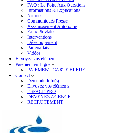
FAQ : La Foire Aux Questions.
Informations & Explications
Normes
Communiqués Presse
Assainissement Autonome
Eaux Pluviales
Interventions
Développement
Partenariats
Vidéos
Envoyez vos éléments
Paiement en Ligne
PAIEMENT CARTE BLEUE
Contact
Demande Info(s)
Envoyez vos éléments
ESPACE PRO
DEVENEZ AGENCE
RECRUTEMENT