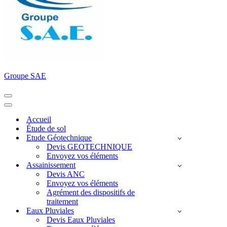
Groupe SAE
Menu
de
Menu
navigation
de
Accueil
navigation
Étude de sol
Etude Géotechnique
Devis GEOTECHNIQUE
Envoyez vos éléments
Assainissement
Devis ANC
Envoyez vos éléments
Agrément des dispositifs de
traitement
Eaux Pluviales
Devis Eaux Pluviales