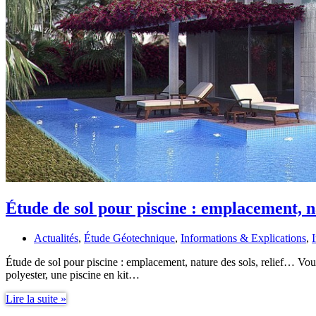
Étude de sol pour piscine : emplacement, n
Actualités
,
Étude Géotechnique
,
Informations & Explications
,
Étude de sol pour piscine : emplacement, nature des sols, relief… Vous 
polyester, une piscine en kit…
Étude
Lire la suite »
de