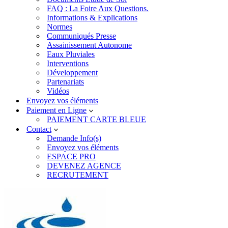
FAQ : La Foire Aux Questions.
Informations & Explications
Normes
Communiqués Presse
Assainissement Autonome
Eaux Pluviales
Interventions
Développement
Partenariats
Vidéos
Envoyez vos éléments
Paiement en Ligne
PAIEMENT CARTE BLEUE
Contact
Demande Info(s)
Envoyez vos éléments
ESPACE PRO
DEVENEZ AGENCE
RECRUTEMENT