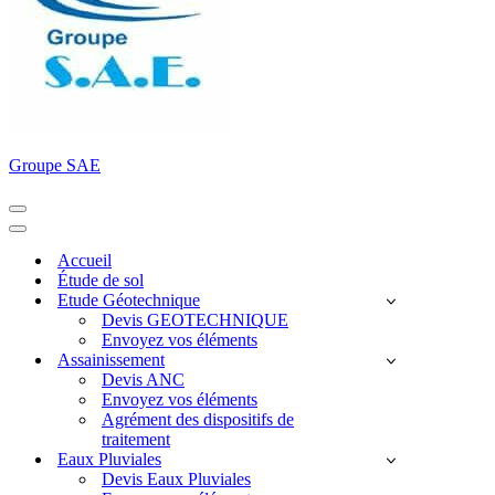
Groupe SAE
Menu
de
Menu
navigation
de
Accueil
navigation
Étude de sol
Etude Géotechnique
Devis GEOTECHNIQUE
Envoyez vos éléments
Assainissement
Devis ANC
Envoyez vos éléments
Agrément des dispositifs de
traitement
Eaux Pluviales
Devis Eaux Pluviales