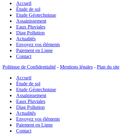
Accueil
sol
pour
Étude de sol
piscine
Etude Géotechnique
:
Assainissement
emplacement,
Eaux Pluviales
nature
Diag Pollution
des
Actualités
sols,
Envoyez vos éléments
relief…
Paiement en Ligne
Contact
Politique de Confidentialité
-
Mentions légales
-
Plan du site
Accueil
Étude de sol
Etude Géotechnique
Assainissement
Eaux Pluviales
Diag Pollution
Actualités
Envoyez vos éléments
Paiement en Ligne
Contact