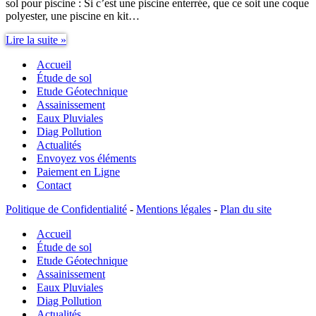
sol pour piscine : Si c’est une piscine enterrée, que ce soit une coque
polyester, une piscine en kit…
Étude
Lire la suite »
de
Accueil
sol
pour
Étude de sol
piscine
Etude Géotechnique
:
Assainissement
emplacement,
Eaux Pluviales
nature
Diag Pollution
des
Actualités
sols,
Envoyez vos éléments
relief…
Paiement en Ligne
Contact
Politique de Confidentialité
-
Mentions légales
-
Plan du site
Accueil
Étude de sol
Etude Géotechnique
Assainissement
Eaux Pluviales
Diag Pollution
Actualités