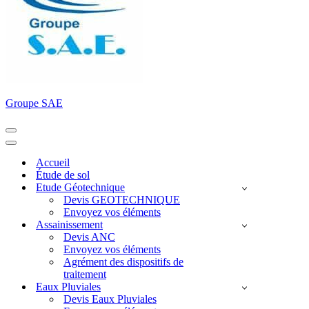
Groupe SAE
Menu
de
Menu
navigation
de
Accueil
navigation
Étude de sol
Etude Géotechnique
Devis GEOTECHNIQUE
Envoyez vos éléments
Assainissement
Devis ANC
Envoyez vos éléments
Agrément des dispositifs de
traitement
Eaux Pluviales
Devis Eaux Pluviales