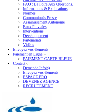
FAQ : La Foire Aux Questions.
Informations & Explications
Normes
Communiqués Presse
Assainissement Autonome
Eaux Pluviales
Interventions
Développement
Partenariats
Vidéos
Envoyez vos éléments
Paiement en Ligne
PAIEMENT CARTE BLEUE
Contact
Demande Info(s)
Envoyez vos éléments
ESPACE PRO
DEVENEZ AGENCE
RECRUTEMENT