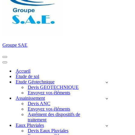
Groupe SAE
Menu
de
Menu
navigation
de
Accueil
navigation
Étude de sol
Etude Géotechnique
Devis GEOTECHNIQUE
Envoyez vos éléments
Assainissement
Devis ANC
Envoyez vos éléments
Agrément des dispositifs de
traitement
Eaux Pluviales
Devis Eaux Pluviales