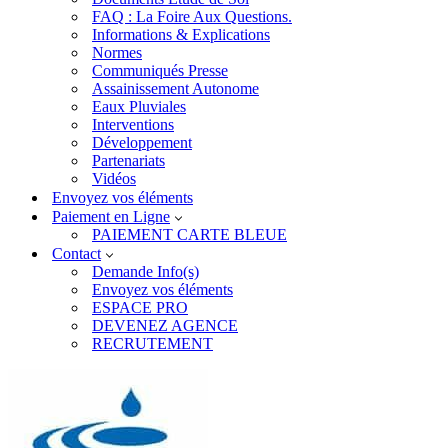
FAQ : La Foire Aux Questions.
Informations & Explications
Normes
Communiqués Presse
Assainissement Autonome
Eaux Pluviales
Interventions
Développement
Partenariats
Vidéos
Envoyez vos éléments
Paiement en Ligne
PAIEMENT CARTE BLEUE
Contact
Demande Info(s)
Envoyez vos éléments
ESPACE PRO
DEVENEZ AGENCE
RECRUTEMENT