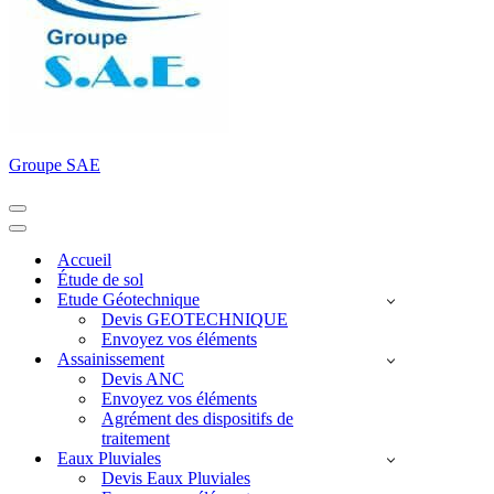
Groupe SAE
Menu
de
Menu
navigation
de
Accueil
navigation
Étude de sol
Etude Géotechnique
Devis GEOTECHNIQUE
Envoyez vos éléments
Assainissement
Devis ANC
Envoyez vos éléments
Agrément des dispositifs de
traitement
Eaux Pluviales
Devis Eaux Pluviales