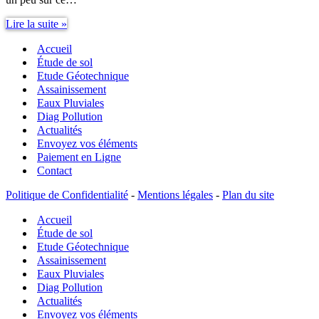
Loi
Lire la suite »
Elan
Accueil
Etude
de
Étude de sol
sol
Etude Géotechnique
obligatoire
Assainissement
Eaux Pluviales
Diag Pollution
Actualités
Envoyez vos éléments
Paiement en Ligne
Contact
Politique de Confidentialité
-
Mentions légales
-
Plan du site
Accueil
Étude de sol
Etude Géotechnique
Assainissement
Eaux Pluviales
Diag Pollution
Actualités
Envoyez vos éléments