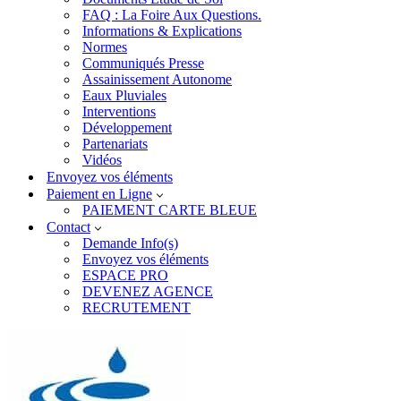
FAQ : La Foire Aux Questions.
Informations & Explications
Normes
Communiqués Presse
Assainissement Autonome
Eaux Pluviales
Interventions
Développement
Partenariats
Vidéos
Envoyez vos éléments
Paiement en Ligne
PAIEMENT CARTE BLEUE
Contact
Demande Info(s)
Envoyez vos éléments
ESPACE PRO
DEVENEZ AGENCE
RECRUTEMENT