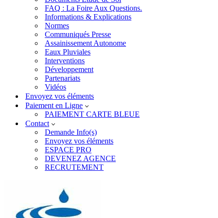
FAQ : La Foire Aux Questions.
Informations & Explications
Normes
Communiqués Presse
Assainissement Autonome
Eaux Pluviales
Interventions
Développement
Partenariats
Vidéos
Envoyez vos éléments
Paiement en Ligne
PAIEMENT CARTE BLEUE
Contact
Demande Info(s)
Envoyez vos éléments
ESPACE PRO
DEVENEZ AGENCE
RECRUTEMENT