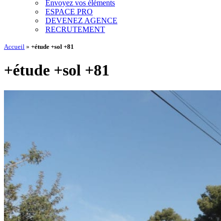
Envoyez vos éléments
ESPACE PRO
DEVENEZ AGENCE
RECRUTEMENT
Accueil
»
+étude +sol +81
+étude +sol +81