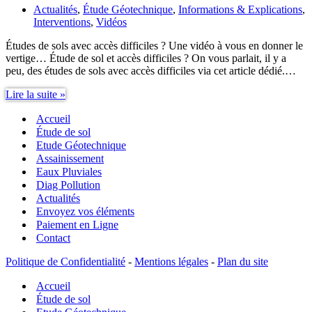
Actualités
,
Étude Géotechnique
,
Informations & Explications
,
Interventions
,
Vidéos
Études de sols avec accès difficiles ? Une vidéo à vous en donner le
vertige… Étude de sol et accès difficiles ? On vous parlait, il y a
peu, des études de sols avec accès difficiles via cet article dédié.…
Études
Lire la suite »
de
Accueil
sols
avec
Étude de sol
accès
Etude Géotechnique
difficiles
Assainissement
?
Eaux Pluviales
Une
Diag Pollution
vidéo
Actualités
à
Envoyez vos éléments
vous
Paiement en Ligne
en
Contact
donner
le
Politique de Confidentialité
-
Mentions légales
-
Plan du site
vertige…
Accueil
Étude de sol