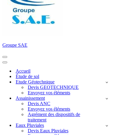
Groupe SAE
Menu
de
Menu
navigation
de
Accueil
navigation
Étude de sol
Etude Géotechnique
Devis GEOTECHNIQUE
Envoyez vos éléments
Assainissement
Devis ANC
Envoyez vos éléments
Agrément des dispositifs de
traitement
Eaux Pluviales
Devis Eaux Pluviales