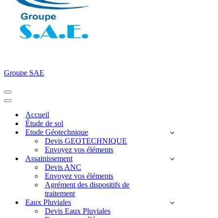
Groupe SAE
Menu
de
Menu
navigation
de
Accueil
navigation
Étude de sol
Etude Géotechnique
Devis GEOTECHNIQUE
Envoyez vos éléments
Assainissement
Devis ANC
Envoyez vos éléments
Agrément des dispositifs de
traitement
Eaux Pluviales
Devis Eaux Pluviales