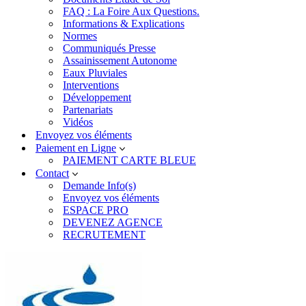
FAQ : La Foire Aux Questions.
Informations & Explications
Normes
Communiqués Presse
Assainissement Autonome
Eaux Pluviales
Interventions
Développement
Partenariats
Vidéos
Envoyez vos éléments
Paiement en Ligne
PAIEMENT CARTE BLEUE
Contact
Demande Info(s)
Envoyez vos éléments
ESPACE PRO
DEVENEZ AGENCE
RECRUTEMENT