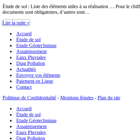
Étude de sol : Liste des éléments utiles à sa réalisation … Pour le chi
documents sont obligatoires, d’autres sont…
Étude
Lire la suite »
de
Accueil
sol,
Liste
Étude de sol
des
Etude Géotechnique
éléments
Assainissement
utiles
Eaux Pluviales
à
Diag Pollution
sa
Actualités
réalisation
Envoyez vos éléments
Paiement en Ligne
Contact
Politique de Confidentialité
-
Mentions légales
-
Plan du site
Accueil
Étude de sol
Etude Géotechnique
Assainissement
Eaux Pluviales
Diag Pollution