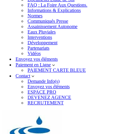
FAQ : La Foire Aux Questions.
Informations & Explications
Normes
Communiqués Presse
Assainissement Autonome
Eaux Pluviales
Interventions
Développement
Partenariats
Vidéos
Envoyez vos éléments
Paiement en Ligne
PAIEMENT CARTE BLEUE
Contact
Demande Info(s)
Envoyez vos éléments
ESPACE PRO
DEVENEZ AGENCE
RECRUTEMENT