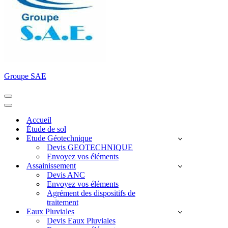
Groupe SAE
Menu
de
Menu
navigation
de
Accueil
navigation
Étude de sol
Etude Géotechnique
Devis GEOTECHNIQUE
Envoyez vos éléments
Assainissement
Devis ANC
Envoyez vos éléments
Agrément des dispositifs de
traitement
Eaux Pluviales
Devis Eaux Pluviales