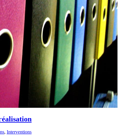
réalisation
ons
,
Interventions