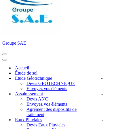
Groupe SAE
Menu
de
Menu
navigation
de
Accueil
navigation
Étude de sol
Etude Géotechnique
Devis GEOTECHNIQUE
Envoyez vos éléments
Assainissement
Devis ANC
Envoyez vos éléments
Agrément des dispositifs de
traitement
Eaux Pluviales
Devis Eaux Pluviales