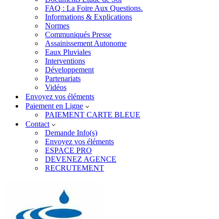
FAQ : La Foire Aux Questions.
Informations & Explications
Normes
Communiqués Presse
Assainissement Autonome
Eaux Pluviales
Interventions
Développement
Partenariats
Vidéos
Envoyez vos éléments
Paiement en Ligne
PAIEMENT CARTE BLEUE
Contact
Demande Info(s)
Envoyez vos éléments
ESPACE PRO
DEVENEZ AGENCE
RECRUTEMENT