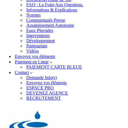
FAQ : La Foire Aux Questions.
Informations & Explications
Normes
Communiqués Presse
Assainissement Autonome
Eaux Pluviales
Interventions
Développement
Partenariats
Vidéos
Envoyez vos éléments
Paiement en Ligne
PAIEMENT CARTE BLEUE
Contact
Demande Info(s)
Envoyez vos éléments
ESPACE PRO
DEVENEZ AGENCE
RECRUTEMENT