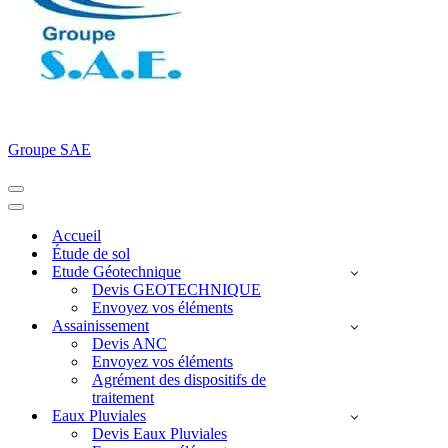
Groupe SAE
Menu
de
Menu
navigation
de
Accueil
navigation
Étude de sol
Etude Géotechnique
Devis GEOTECHNIQUE
Envoyez vos éléments
Assainissement
Devis ANC
Envoyez vos éléments
Agrément des dispositifs de
traitement
Eaux Pluviales
Devis Eaux Pluviales