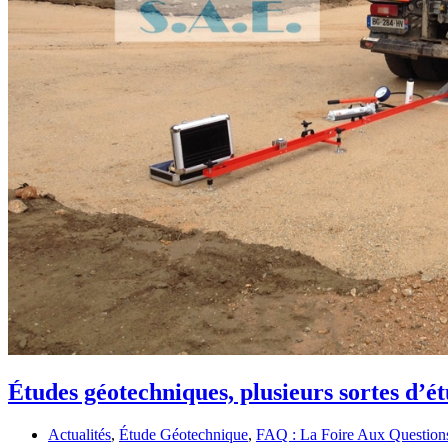
Études géotechniques, plusieurs sortes d’é
Actualités
,
Étude Géotechnique
,
FAQ : La Foire Aux Question