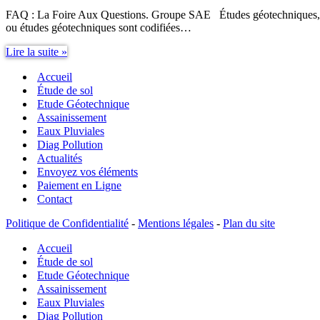
FAQ : La Foire Aux Questions. Groupe SAE Études géotechniques, plusi
ou études géotechniques sont codifiées…
Études
Lire la suite »
géotechniques,
Accueil
plusieurs
sortes
Étude de sol
d’études
Etude Géotechnique
de
Assainissement
sol,
Eaux Pluviales
comment
Diag Pollution
s’y
Actualités
retrouver
Envoyez vos éléments
?
Paiement en Ligne
Contact
Politique de Confidentialité
-
Mentions légales
-
Plan du site
Accueil
Étude de sol
Etude Géotechnique
Assainissement
Eaux Pluviales
Diag Pollution