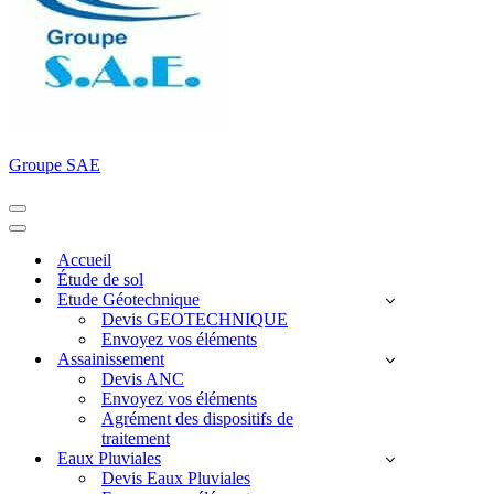
Groupe SAE
Menu
de
Menu
navigation
de
Accueil
navigation
Étude de sol
Etude Géotechnique
Devis GEOTECHNIQUE
Envoyez vos éléments
Assainissement
Devis ANC
Envoyez vos éléments
Agrément des dispositifs de
traitement
Eaux Pluviales
Devis Eaux Pluviales