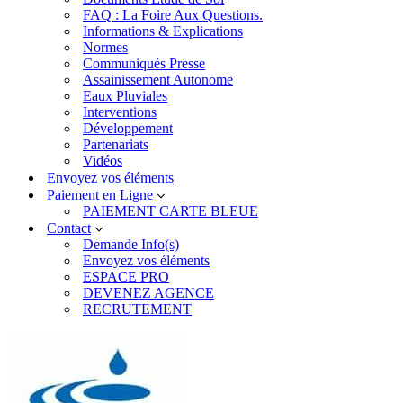
FAQ : La Foire Aux Questions.
Informations & Explications
Normes
Communiqués Presse
Assainissement Autonome
Eaux Pluviales
Interventions
Développement
Partenariats
Vidéos
Envoyez vos éléments
Paiement en Ligne
PAIEMENT CARTE BLEUE
Contact
Demande Info(s)
Envoyez vos éléments
ESPACE PRO
DEVENEZ AGENCE
RECRUTEMENT