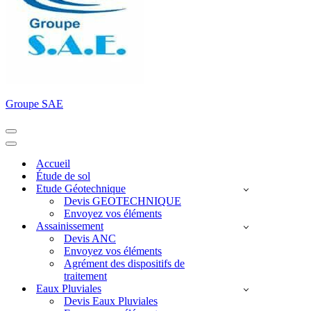
Groupe SAE
Menu
de
Menu
navigation
de
Accueil
navigation
Étude de sol
Etude Géotechnique
Devis GEOTECHNIQUE
Envoyez vos éléments
Assainissement
Devis ANC
Envoyez vos éléments
Agrément des dispositifs de
traitement
Eaux Pluviales
Devis Eaux Pluviales