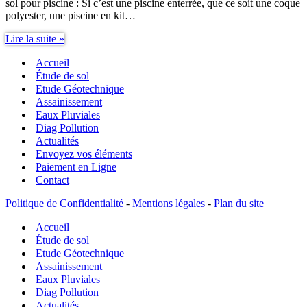
sol pour piscine : Si c’est une piscine enterrée, que ce soit une coque
polyester, une piscine en kit…
Étude
Lire la suite »
de
Accueil
sol
pour
Étude de sol
piscine
Etude Géotechnique
:
Assainissement
emplacement,
Eaux Pluviales
nature
Diag Pollution
des
Actualités
sols,
Envoyez vos éléments
relief…
Paiement en Ligne
Contact
Politique de Confidentialité
-
Mentions légales
-
Plan du site
Accueil
Étude de sol
Etude Géotechnique
Assainissement
Eaux Pluviales
Diag Pollution
Actualités