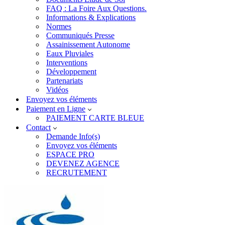
FAQ : La Foire Aux Questions.
Informations & Explications
Normes
Communiqués Presse
Assainissement Autonome
Eaux Pluviales
Interventions
Développement
Partenariats
Vidéos
Envoyez vos éléments
Paiement en Ligne
PAIEMENT CARTE BLEUE
Contact
Demande Info(s)
Envoyez vos éléments
ESPACE PRO
DEVENEZ AGENCE
RECRUTEMENT