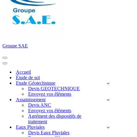
Groupe SAE
Menu
de
Menu
navigation
de
Accueil
navigation
Étude de sol
Etude Géotechnique
Devis GEOTECHNIQUE
Envoyez vos éléments
Assainissement
Devis ANC
Envoyez vos éléments
Agrément des dispositifs de
traitement
Eaux Pluviales
Devis Eaux Pluviales