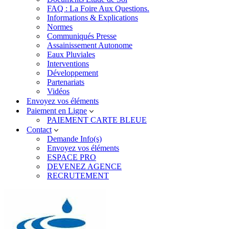
FAQ : La Foire Aux Questions.
Informations & Explications
Normes
Communiqués Presse
Assainissement Autonome
Eaux Pluviales
Interventions
Développement
Partenariats
Vidéos
Envoyez vos éléments
Paiement en Ligne
PAIEMENT CARTE BLEUE
Contact
Demande Info(s)
Envoyez vos éléments
ESPACE PRO
DEVENEZ AGENCE
RECRUTEMENT