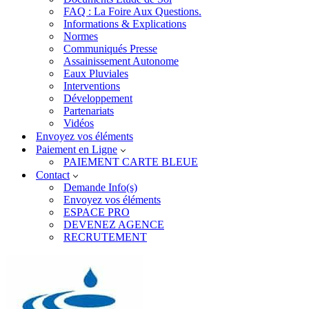
FAQ : La Foire Aux Questions.
Informations & Explications
Normes
Communiqués Presse
Assainissement Autonome
Eaux Pluviales
Interventions
Développement
Partenariats
Vidéos
Envoyez vos éléments
Paiement en Ligne
PAIEMENT CARTE BLEUE
Contact
Demande Info(s)
Envoyez vos éléments
ESPACE PRO
DEVENEZ AGENCE
RECRUTEMENT