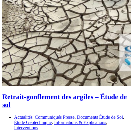
Retrait-gonflement des argiles – Étude de
sol
Actualités
,
Communiqués Presse
,
Documents Étude de Sol
,
Étude Géotechnique
,
Informations & Explications
,
Interventions