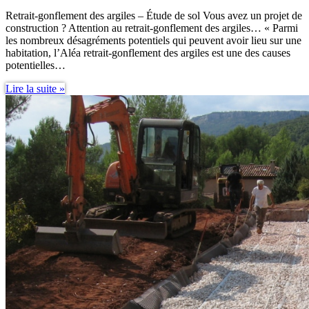
Retrait-gonflement des argiles – Étude de sol Vous avez un projet de
construction ? Attention au retrait-gonflement des argiles… « Parmi
les nombreux désagréments potentiels qui peuvent avoir lieu sur une
habitation, l’Aléa retrait-gonflement des argiles est une des causes
potentielles…
Retrait-
Lire la suite »
gonflement
des
argiles
–
Étude
de
sol