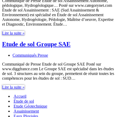
Communiqué de Presse Étude de sol Assainissement Autonome,
pédologique, Hydrogéologique… Posté sur www.categorynet.com
Étude de sol Assainissement : SAE (Sud Assainissement &
Environnement) est spécialisé en Étude de sol Assainissement
Autonome, Hydrogéologie, Pédologie, Maîtrise d’oeuvre, Expertise
et Diagnostic, Environnement. Étude…
Étude
Lire la suite »
de
sol
Etude de sol Groupe SAE
Assainissement
Autonome,
Communiqués Presse
pédologique,
Hydrogéologique
Communiqué de Presse Etude de sol Groupe SAE Posté sur
www.diggfrance.com Le Groupe SAE est spécialisé dans les études
de sol. 3 structures au sein du groupe, permettent de réunir toutes les
compétences pour les études de sol : SUD…
Etude
Lire la suite »
de
Accueil
sol
Groupe
Étude de sol
SAE
Etude Géotechnique
Assainissement
Eaux Pluviales