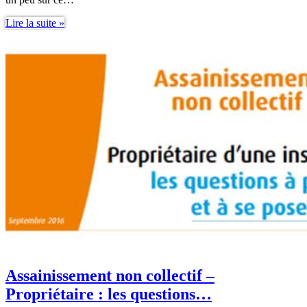
Loi
Lire la suite »
Elan
Etude
de
sol
obligatoire
Assainissement non collectif –
Propriétaire : les questions…