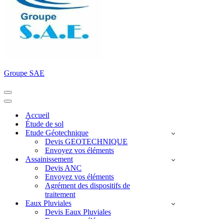
Groupe SAE
Menu
de
Menu
navigation
de
Accueil
navigation
Étude de sol
Etude Géotechnique
Devis GEOTECHNIQUE
Envoyez vos éléments
Assainissement
Devis ANC
Envoyez vos éléments
Agrément des dispositifs de
traitement
Eaux Pluviales
Devis Eaux Pluviales