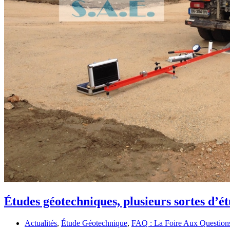
Études géotechniques, plusieurs sortes d’é
Actualités
,
Étude Géotechnique
,
FAQ : La Foire Aux Question