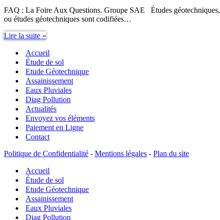
FAQ : La Foire Aux Questions. Groupe SAE Études géotechniques, plusi
ou études géotechniques sont codifiées…
Études
Lire la suite »
géotechniques,
Accueil
plusieurs
sortes
Étude de sol
d’études
Etude Géotechnique
de
Assainissement
sol,
Eaux Pluviales
comment
Diag Pollution
s’y
Actualités
retrouver
Envoyez vos éléments
?
Paiement en Ligne
Contact
Politique de Confidentialité
-
Mentions légales
-
Plan du site
Accueil
Étude de sol
Etude Géotechnique
Assainissement
Eaux Pluviales
Diag Pollution