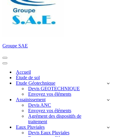
Groupe SAE
Menu
de
Menu
navigation
de
Accueil
navigation
Étude de sol
Etude Géotechnique
Devis GEOTECHNIQUE
Envoyez vos éléments
Assainissement
Devis ANC
Envoyez vos éléments
Agrément des dispositifs de
traitement
Eaux Pluviales
Devis Eaux Pluviales