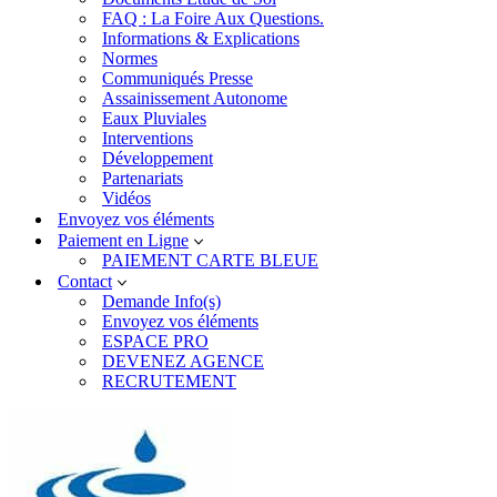
FAQ : La Foire Aux Questions.
Informations & Explications
Normes
Communiqués Presse
Assainissement Autonome
Eaux Pluviales
Interventions
Développement
Partenariats
Vidéos
Envoyez vos éléments
Paiement en Ligne
PAIEMENT CARTE BLEUE
Contact
Demande Info(s)
Envoyez vos éléments
ESPACE PRO
DEVENEZ AGENCE
RECRUTEMENT