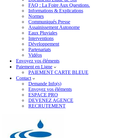
FAQ : La Foire Aux Questions.
Informations & Explications
Normes
Communiqués Presse
Assainissement Autonome
Eaux Pluviales
Interventions
Développement
Partenariats
Vidéos
Envoyez vos éléments
Paiement en Ligne
PAIEMENT CARTE BLEUE
Contact
Demande Info(s)
Envoyez vos éléments
ESPACE PRO
DEVENEZ AGENCE
RECRUTEMENT