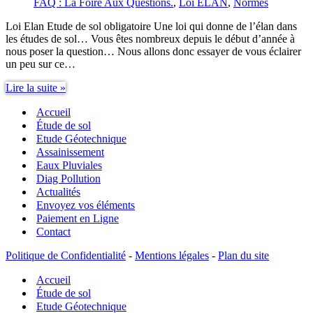
FAQ : La Foire Aux Questions.
,
Loi ELAN
,
Normes
Loi Elan Etude de sol obligatoire Une loi qui donne de l’élan dans
les études de sol… Vous êtes nombreux depuis le début d’année à
nous poser la question… Nous allons donc essayer de vous éclairer
un peu sur ce…
Loi
Lire la suite »
Elan
Accueil
Etude
de
Étude de sol
sol
Etude Géotechnique
obligatoire
Assainissement
Eaux Pluviales
Diag Pollution
Actualités
Envoyez vos éléments
Paiement en Ligne
Contact
Politique de Confidentialité
-
Mentions légales
-
Plan du site
Accueil
Étude de sol
Etude Géotechnique