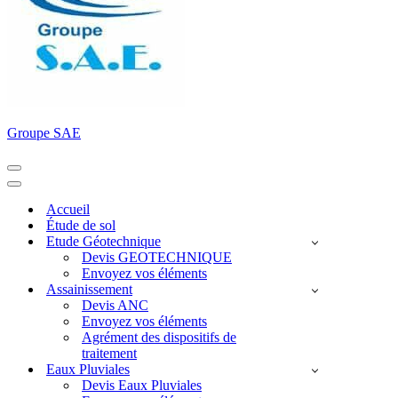
Groupe SAE
Menu
de
Menu
navigation
de
Accueil
navigation
Étude de sol
Etude Géotechnique
Devis GEOTECHNIQUE
Envoyez vos éléments
Assainissement
Devis ANC
Envoyez vos éléments
Agrément des dispositifs de
traitement
Eaux Pluviales
Devis Eaux Pluviales