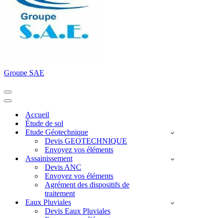
Groupe SAE
Menu
de
Menu
navigation
de
Accueil
navigation
Étude de sol
Etude Géotechnique
Devis GEOTECHNIQUE
Envoyez vos éléments
Assainissement
Devis ANC
Envoyez vos éléments
Agrément des dispositifs de
traitement
Eaux Pluviales
Devis Eaux Pluviales