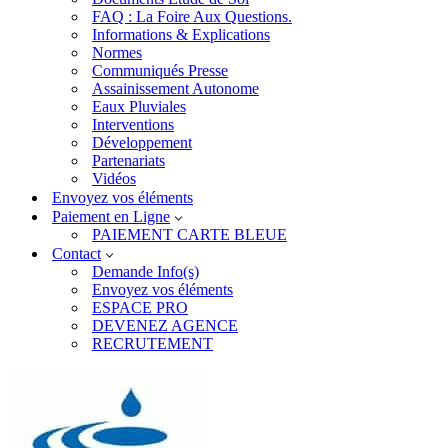
FAQ : La Foire Aux Questions.
Informations & Explications
Normes
Communiqués Presse
Assainissement Autonome
Eaux Pluviales
Interventions
Développement
Partenariats
Vidéos
Envoyez vos éléments
Paiement en Ligne
PAIEMENT CARTE BLEUE
Contact
Demande Info(s)
Envoyez vos éléments
ESPACE PRO
DEVENEZ AGENCE
RECRUTEMENT