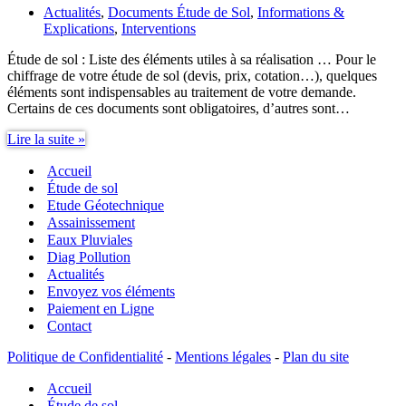
Actualités
,
Documents Étude de Sol
,
Informations &
Explications
,
Interventions
Étude de sol : Liste des éléments utiles à sa réalisation … Pour le
chiffrage de votre étude de sol (devis, prix, cotation…), quelques
éléments sont indispensables au traitement de votre demande.
Certains de ces documents sont obligatoires, d’autres sont…
Étude
Lire la suite »
de
Accueil
sol,
Liste
Étude de sol
des
Etude Géotechnique
éléments
Assainissement
utiles
Eaux Pluviales
à
Diag Pollution
sa
Actualités
réalisation
Envoyez vos éléments
Paiement en Ligne
Contact
Politique de Confidentialité
-
Mentions légales
-
Plan du site
Accueil
Étude de sol