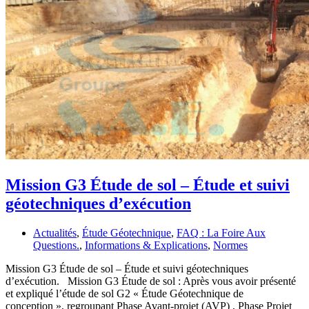
Mission G3 Étude de sol – Étude et suivi
géotechniques d’exécution
Actualités
,
Étude Géotechnique
,
FAQ : La Foire Aux
Questions.
,
Informations & Explications
,
Normes
Mission G3 Étude de sol – Étude et suivi géotechniques
d’exécution. Mission G3 Étude de sol : Après vous avoir présenté
et expliqué l’étude de sol G2 « Étude Géotechnique de
conception », regroupant Phase Avant-projet (AVP) , Phase Projet