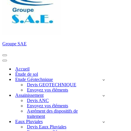
Groupe SAE
Menu
de
Menu
navigation
de
Accueil
navigation
Étude de sol
Etude Géotechnique
Devis GEOTECHNIQUE
Envoyez vos éléments
Assainissement
Devis ANC
Envoyez vos éléments
Agrément des dispositifs de
traitement
Eaux Pluviales
Devis Eaux Pluviales