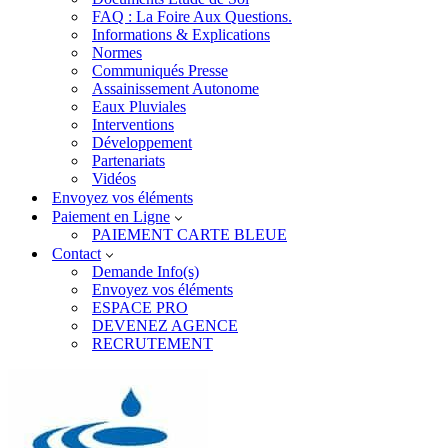
FAQ : La Foire Aux Questions.
Informations & Explications
Normes
Communiqués Presse
Assainissement Autonome
Eaux Pluviales
Interventions
Développement
Partenariats
Vidéos
Envoyez vos éléments
Paiement en Ligne
PAIEMENT CARTE BLEUE
Contact
Demande Info(s)
Envoyez vos éléments
ESPACE PRO
DEVENEZ AGENCE
RECRUTEMENT