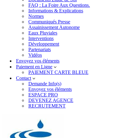
FAQ : La Foire Aux Questions.
Informations & Explications
Normes
Communiqués Presse
Assainissement Autonome
Eaux Pluviales
Interventions
Développement
Partenariats
Vidéos
Envoyez vos éléments
Paiement en Ligne
PAIEMENT CARTE BLEUE
Contact
Demande Info(s)
Envoyez vos éléments
ESPACE PRO
DEVENEZ AGENCE
RECRUTEMENT