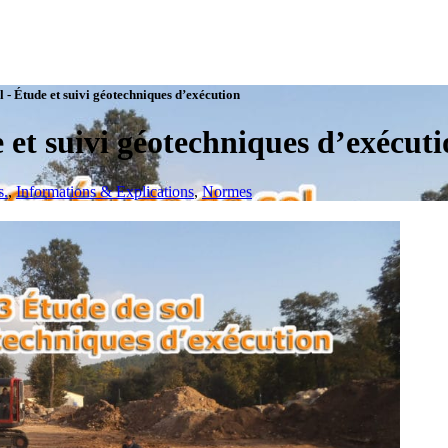
 - Étude et suivi géotechniques d’exécution
 et suivi géotechniques d’exécut
s.
,
Informations & Explications
,
Normes