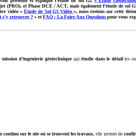
oir présenté et expliqué l’étude de sol G2
« Étude Géotechni
jet (PRO), et Phase DCE / ACT, mais également l’étude de sol G
otre vidéo «
Étude de Sol G5 Vidéo
», nous restons sur cette thé
t s’y retrouver ?
» et
FAQ : La Foire Aux Questions
pour vous exp
ne
mission d’ingénierie géotechnique
qui
étudie dans le détail
les ou
en continu sur le site où se trouvent les travaux
, elle permet de
confi