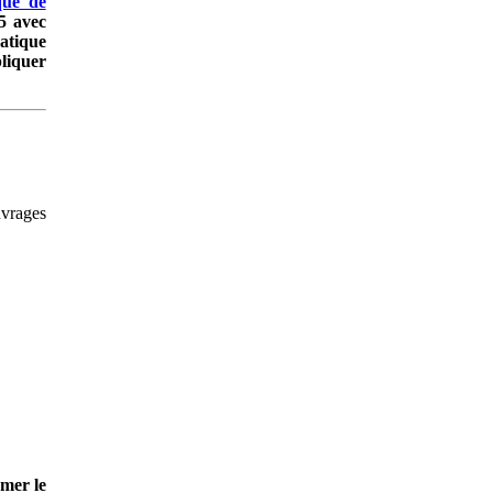
que de
5 avec
matique
liquer
vrages
rmer le