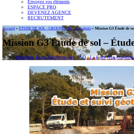
Envoyez vos éléments
ESPACE PRO
DEVENEZ AGENCE
RECRUTEMENT
Accueil
»
ETUDE DE SOL - GROUPE SAE : Actualités
»
Mission G3 Étude de sol
Mission G3 Étude de sol – Étude
Actualités
,
Étude Géotechnique
,
FAQ : La Foire Aux Question