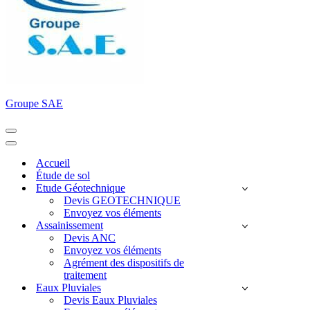
Groupe SAE
Menu
de
Menu
navigation
de
Accueil
navigation
Étude de sol
Etude Géotechnique
Devis GEOTECHNIQUE
Envoyez vos éléments
Assainissement
Devis ANC
Envoyez vos éléments
Agrément des dispositifs de
traitement
Eaux Pluviales
Devis Eaux Pluviales