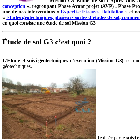
Mission G3 Étude de sol : Après vous av
conception
», regroupant Phase Avant-projet (AVP) , Phase Pro
une de nos interventions «
Expertise Fissures Habitation
» et n
«
Études géotechniques, plusieurs sortes d’études de sol, commen
en quoi consiste une étude de sol Mission G3
Étude de sol G3 c’est quoi ?
L’Étude et suivi géotechniques d’exécution (Mission G3)
, est u
géotechniques.
Réalisée par le
suivi 