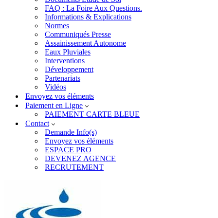
FAQ : La Foire Aux Questions.
Informations & Explications
Normes
Communiqués Presse
Assainissement Autonome
Eaux Pluviales
Interventions
Développement
Partenariats
Vidéos
Envoyez vos éléments
Paiement en Ligne
PAIEMENT CARTE BLEUE
Contact
Demande Info(s)
Envoyez vos éléments
ESPACE PRO
DEVENEZ AGENCE
RECRUTEMENT