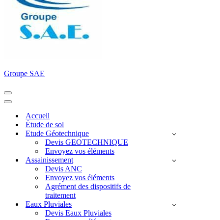
Groupe SAE
Menu
de
Menu
navigation
de
Accueil
navigation
Étude de sol
Etude Géotechnique
Devis GEOTECHNIQUE
Envoyez vos éléments
Assainissement
Devis ANC
Envoyez vos éléments
Agrément des dispositifs de
traitement
Eaux Pluviales
Devis Eaux Pluviales