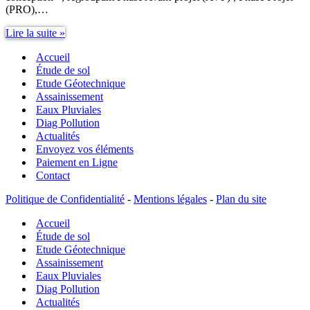
(PRO),…
Mission
Lire la suite »
G3
Accueil
Étude
de
Étude de sol
sol
Etude Géotechnique
–
Assainissement
Étude
Eaux Pluviales
et
Diag Pollution
suivi
Actualités
géotechniques
Envoyez vos éléments
d’exécution
Paiement en Ligne
Contact
Politique de Confidentialité
-
Mentions légales
-
Plan du site
Accueil
Étude de sol
Etude Géotechnique
Assainissement
Eaux Pluviales
Diag Pollution
Actualités