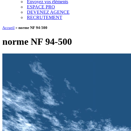
Envoyez vos éléments
ESPACE PRO
DEVENEZ AGENCE
RECRUTEMENT
Accueil
»
norme NF 94-500
norme NF 94-500