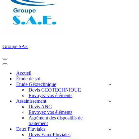
Groupe SAE
Menu
de
Menu
navigation
de
Accueil
navigation
Étude de sol
Etude Géotechnique
Devis GEOTECHNIQUE
Envoyez vos éléments
Assainissement
Devis ANC
Envoyez vos éléments
Agrément des dispositifs de
traitement
Eaux Pluviales
Devis Eaux Pluviales