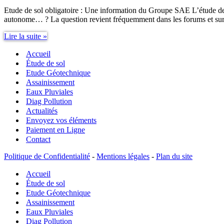
Etude de sol obligatoire : Une information du Groupe SAE L’étude de so
autonome… ? La question revient fréquemment dans les forums et sur
Etude
Lire la suite »
de
Accueil
sol
obligatoire
Étude de sol
Etude Géotechnique
Assainissement
Eaux Pluviales
Diag Pollution
Actualités
Envoyez vos éléments
Paiement en Ligne
Contact
Politique de Confidentialité
-
Mentions légales
-
Plan du site
Accueil
Étude de sol
Etude Géotechnique
Assainissement
Eaux Pluviales
Diag Pollution