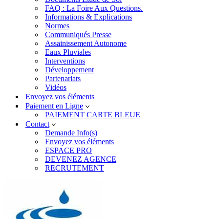
FAQ : La Foire Aux Questions.
Informations & Explications
Normes
Communiqués Presse
Assainissement Autonome
Eaux Pluviales
Interventions
Développement
Partenariats
Vidéos
Envoyez vos éléments
Paiement en Ligne
PAIEMENT CARTE BLEUE
Contact
Demande Info(s)
Envoyez vos éléments
ESPACE PRO
DEVENEZ AGENCE
RECRUTEMENT