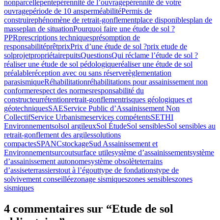
non
parcelle
pente
pérennité de l’ouvrage
pérennité de votre
ouvrage
période de 10 ans
perméabilité
Permis de
construire
phénomène de retrait-gonflement
place disponibles
plan de
masse
plan de situation
Pourquoi faire une étude de sol ?
PPR
prescriptions techniques
présomption de
responsabilité
prêt
prix
Prix d’une étude de sol ?
prix etude de
sol
projet
propriétaire
puits
Questions
Qui réclame l’étude de sol ?
réaliser une étude de sol pédologique
réaliser une étude de sol
préalable
réception avec ou sans réserve
règlementation
parasismique
Réhabilitation
réhabilitations pour assainissement non
conforme
respect des normes
responsabilité du
constructeur
rétention
retrait-gonflement
risques géologiques et
géotechniques
SAE
Service Public d’Assainissement Non
Collectif
Service Urbanisme
services compétents
SETHI
Environnement
sol
sol argileux
Sol Étude
Sol sensibles
Sol sensibles au
retrait-gonflement des argiles
solutions
compactes
SPANC
stockage
Sud Assainissement et
Environnement
surcout
surface utile
système d’assainissement
système
d’assainissement autonome
système obsolète
terrains
d’assise
terrassiers
tout à l’égout
type de fondations
type de
sol
vivement conseillée
zonage sismiques
zones sensibles
zones
sismiques
4 commentaires sur “Etude de sol