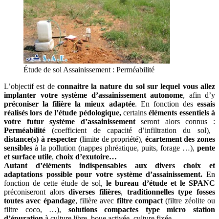
Étude de sol Assainissement : Perméabilité
L’objectif est de
connaitre la nature du sol sur lequel vous allez
implanter votre système d’assainissement autonome
, afin d’y
préconiser la filière la mieux adaptée
. En fonction des
essais
réalisés lors de l’étude pédologique,
certains
éléments essentiels à
votre futur système d’assainissement
seront alors connus :
Perméabilité
(coefficient de capacité d’infiltration du sol),
distance(s) à respecter
(limite de propriété),
écartement des zones
sensibles
à la pollution (nappes phréatique, puits, forage …),
pente
et surface utile
,
choix d’exutoire…
Autant d’éléments indispensables aux divers choix et
adaptations possible pour votre système d’assainissement.
En
fonction de cette étude de sol,
le bureau d’étude et le SPANC
préconiseront alors
diverses filières
,
traditionnelles type fosses
toutes avec épandage
, filière avec
filtre compact
(filtre zéolite ou
filtre coco, …),
solutions compactes type micro station
d’épuration
à culture libre, boue activée, culture fixée…