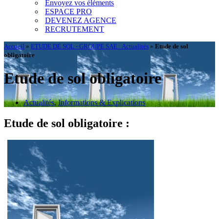
Envoyez vos éléments
ESPACE PRO
DEVENEZ AGENCE
RECRUTEMENT
Accueil
»
ETUDE DE SOL - GROUPE SAE : Actualités
»
Etude de sol
obligatoire
Etude de sol obligatoire
Actualités
,
Informations & Explications
Etude de sol obligatoire :