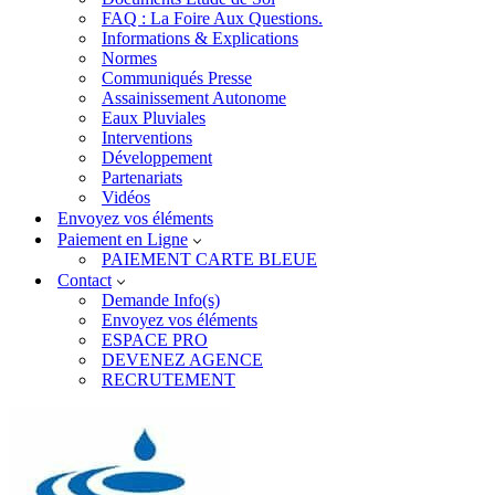
FAQ : La Foire Aux Questions.
Informations & Explications
Normes
Communiqués Presse
Assainissement Autonome
Eaux Pluviales
Interventions
Développement
Partenariats
Vidéos
Envoyez vos éléments
Paiement en Ligne
PAIEMENT CARTE BLEUE
Contact
Demande Info(s)
Envoyez vos éléments
ESPACE PRO
DEVENEZ AGENCE
RECRUTEMENT