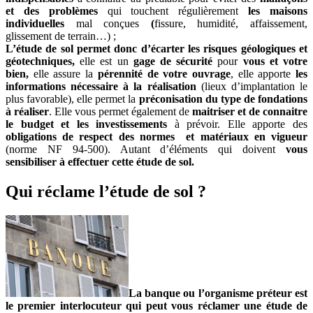
et des problèmes
qui touchent régulièrement
les maisons
individuelles
mal conçues
(
fissure, humidité, affaissement,
glissement de terrain…) ;
L’étude de sol permet donc d’écarter les risques géologiques et
géotechniques,
elle est un
gage de sécurité
pour
vous et votre
bien,
elle assure la
pérennité de votre ouvrage
, elle apporte
les
informations nécessaire à la réalisation
(lieux d’implantation le
plus favorable), elle permet la
préconisation du type de fondations
à réaliser
. Elle vous permet également de
maitriser et de connaitre
le budget et les investissements
à prévoir. Elle apporte des
obligations de respect des normes et matériaux en vigueur
(norme NF 94-500). Autant d’éléments qui doivent
vous
sensibiliser à effectuer cette étude de sol.
Qui réclame l’étude de sol ?
La banque ou l’organisme préteur est
le premier interlocuteur qui peut vous réclamer une étude de