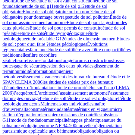
béton
Etude de sol
étude de sol avant construction
etude de sol
foundation
etude de sol g11
etude de sol g12
etude de sol
obligatoire
Étude de sol obligatoire oui ou non ?
etude de sol
obligatoire pour dommage ouvrage
etude de sol pollution
Étude de
sol pour assainissement autonome
Etude de sol pour la gestion des
eaux pluviales
Étude de sol pour permis de construire
étude de sol
préalable
etude de sols
étude hydrogéologique
étude
pédologique
étude préalable G12
études de dimensionnement
Etudes
de sol : pour quoi faire ?
études pédologiques
Évolutions
réglementaires
faire une étude de sol
filière avec filtre compact
filières
traditionnelles
filtre coco
filtre
zéolite
fissure
fissures
fondations
forage
forums-constructions
fosses
toutes
gage de sécurité
gestion des eaux pluviales
glissement de
terrain
humidité
Informations
ingenieur
béton
investissement
l'avancement des travaux
le bureau d’étude et le
SPANC
LEMA 2006
les études de sols
les prix des bureaux
d’étude
lieux d’implantations
limite de propriété
loi sur l’eau (LEMA
2006)
l’acquéreur
L’architecte
l’assainissement autonome
l’assurance
dommages-ouvrage
l’étude de sol
l’étude de sol est obligatoire
l’étude
pédologique
maçons
Mairie
maisons individuelles
maître
d'œuvre
malfaçons
matériaux adaptés
matériaux en vigueur
micro
station d’épuration
microspieux
missions de contrôles
missions
G11
mode de fondation
municipalité
nappes phréatique
nature du
sol
nature géologique
norme NF 94-500
nouvelle règlementation
parasismique applicable aux bâtiments
obligation
obligation ou