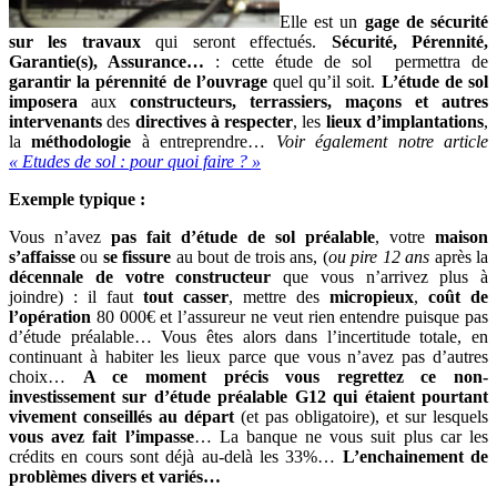
Elle est un
gage de sécurité
sur les travaux
qui seront effectués.
Sécurité, Pérennité,
Garantie(s), Assurance…
: cette étude de sol permettra de
garantir la pérennité de l’ouvrage
quel qu’il soit.
L’étude de sol
imposera
aux
constructeurs, terrassiers, maçons et autres
intervenants
des
directives à respecter
, les
lieux d’implantations
,
la
méthodologie
à entreprendre…
Voir également notre article
« Etudes de sol : pour quoi faire ? »
Exemple typique :
Vous n’avez
pas fait d’étude de sol préalable
, votre
maison
s’affaisse
ou
se fissure
au bout de trois ans, (
ou pire 12 ans
après la
décennale de votre constructeur
que vous n’arrivez plus à
joindre) : il faut
tout casser
, mettre des
micropieux
,
coût de
l’opération
80 000€ et l’assureur ne veut rien entendre puisque pas
d’étude préalable… Vous êtes alors dans l’incertitude totale, en
continuant à habiter les lieux parce que vous n’avez pas d’autres
choix…
A ce moment précis vous regrettez ce non-
investissement sur d’étude préalable G12 qui étaient pourtant
vivement conseillés au départ
(et pas obligatoire), et sur lesquels
vous avez fait l’impasse
… La banque ne vous suit plus car les
crédits en cours sont déjà au-delà les 33%…
L’enchainement de
problèmes divers et variés…