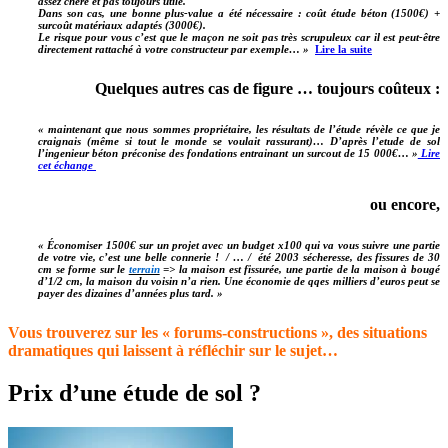
assez chère et pas toujours utile.
Dans son cas, une bonne plus-value a été nécessaire : coût étude béton (1500€) +
surcoût matériaux adaptés (3000€).
Le risque pour vous c’est que le maçon ne soit pas très scrupuleux car il est peut-être
directement rattaché à votre constructeur par exemple… »
Lire la suite
Quelques autres cas de figure … toujours coûteux :
« maintenant que nous sommes propriétaire, les résultats de l’étude révèle ce que je
craignais (même si tout le monde se voulait rassurant)… D’après l’etude de sol
l’ingenieur béton préconise des fondations entrainant un surcout de 15 000€… »
Lire
cet échange
ou encore,
« Économiser 1500€ sur un projet avec un budget x100 qui va vous suivre une partie
de votre vie, c’est une belle connerie ! / … / été 2003 sécheresse, des fissures de 30
cm se forme sur le
terrain
=> la maison est fissurée, une partie de la maison à bougé
d’1/2 cm, la maison du voisin n’a rien. Une économie de qqes milliers d’euros peut se
payer des dizaines d’années plus tard. »
Vous trouverez sur les « forums-constructions », des situations
dramatiques qui laissent à réfléchir sur le sujet…
Prix d’une étude de sol ?