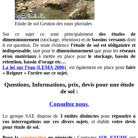
Etude de sol Gestion des eaux pluviales
Sur ce sujet ce sont principalement
des études de
dimensionnement
(stockage, rétention) et de
bassins versants
dont
il est question. De toute évidence
l’étude de sol est obligatoire et
indispensable
, tant pour le
dimensionnement
que pour les
réseaux
et/ou matériaux
à mettre en place pour
le stockage, bassin de
rétention, bassin d’orage etc…
La loi sur l’eau (LEMA 2006)
est également en place pour
faire
« Reigner » l’ordre sur ce sujet.
Questions, Informations, prix, devis pour une étude
de sol :
Consultez nous.
Le groupe SAE dispose de
3 entités distinctes
pour
répondre à
vos interrogations sur ces divers sujets
, et établir
votre devis
pour étude de sol.
Pour la
construction
en générale :
Contactez
SOL ETUDE
qui