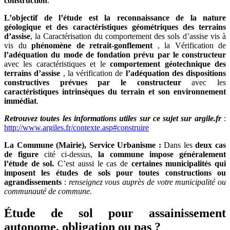
construction
.
L’objectif de l’étude est la reconnaissance de la nature
géologique et des caractéristiques géométriques des terrains
d’assise
, la Caractérisation du comportement des sols d’assise vis à
vis du
phénomène de retrait-gonflement
, la Vérification de
l’adéquation du mode de fondation prévu par le constructeur
avec les caractéristiques et le
comportement géotechnique des
terrains d’assise
, la vérification de
l’adéquation des dispositions
constructives prévues par le constructeur
avec les
caractéristiques intrinsèques du terrain et son environnement
immédiat
.
Retrouvez toutes les informations utiles sur ce sujet sur argile.fr
:
http://www.argiles.fr/contexte.asp#construire
La Commune (Mairie), Service Urbanisme :
Dans les
deux cas
de figure
cité ci-dessus,
la commune impose généralement
l’étude de sol.
C’est aussi le cas de
certaines municipalités qui
imposent les études de sols pour toutes constructions ou
agrandissements
:
renseignez vous auprès de votre municipalité ou
communauté de commune.
Étude de sol pour assainissement
autonome, obligation ou pas ?