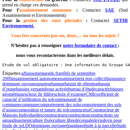
prend en charge ces demandes.
Pour l’
assainissement autonome
:
Contactez
SAE
(Sud
Assainissement et Environnement).
Pour la
gestion des eaux pluviales
:
Contactez
SETHI
Environnement.
Vous êtes concernés par un, deux,… ou tous les sujets ?
N’hésitez pas à renseigner
notre formulaire de contact
:
nous vous recontacterons dans les meilleurs délais.
Etude de sol obligatoire : Une information du Groupe SA
Étiquettes:
affaissement
argile.fr
arrêtés de septembre
2009
assainissement autonome
assainissement non collectif
assurance
dommage ouvrage
assureur
banque
bassin de rétention
bassin
d’orage
bassins versants
boue activée
bureau d’étude
caractéristiques
géométriques
choix de filières
choix d’exutoire
CMI
coefficient de
capacité d’infiltration du sol
communauté de
commune
commune
comportement des sols
comportement des sols
d’assise
composition et nature du sol
constructeur
Constructeur de
Maisons Individuelles
constructeurs
construction
constructions ou
agrandissement
culture fixée
culture libre
décennale
devis
devis pour
étude de sol.
DO
dommage ouvrage
épandage
étude à la parcelle
étude