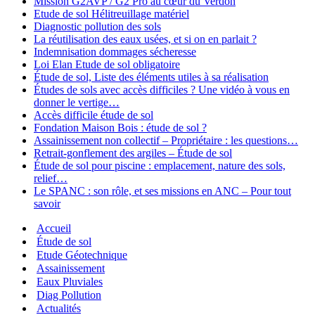
Mission G2AVP / G2 Pro au cœur du Verdon
Etude de sol Hélitreuillage matériel
Diagnostic pollution des sols
La réutilisation des eaux usées, et si on en parlait ?
Indemnisation dommages sécheresse
Loi Elan Etude de sol obligatoire
Étude de sol, Liste des éléments utiles à sa réalisation
Études de sols avec accès difficiles ? Une vidéo à vous en
donner le vertige…
Accès difficile étude de sol
Fondation Maison Bois : étude de sol ?
Assainissement non collectif – Propriétaire : les questions…
Retrait-gonflement des argiles – Étude de sol
Étude de sol pour piscine : emplacement, nature des sols,
relief…
Le SPANC : son rôle, et ses missions en ANC – Pour tout
savoir
Accueil
Étude de sol
Etude Géotechnique
Assainissement
Eaux Pluviales
Diag Pollution
Actualités