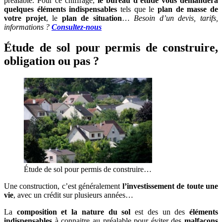
préalable. Pour ce chiffrage,
le bureau d’étude vous demandera
quelques éléments indispensables
tels que le
plan de masse de
votre projet
, le
plan de situation
…
Besoin d’un devis, tarifs,
informations ?
Consultez-nous
Étude de sol pour permis de construire,
obligation ou pas ?
Étude de sol pour permis de construire…
Une construction, c’est généralement
l’investissement de toute une
vie
, avec un crédit sur plusieurs années…
La
composition et la nature du sol
est des un des
éléments
indispensables
à connaitre au préalable pour éviter des
malfaçons