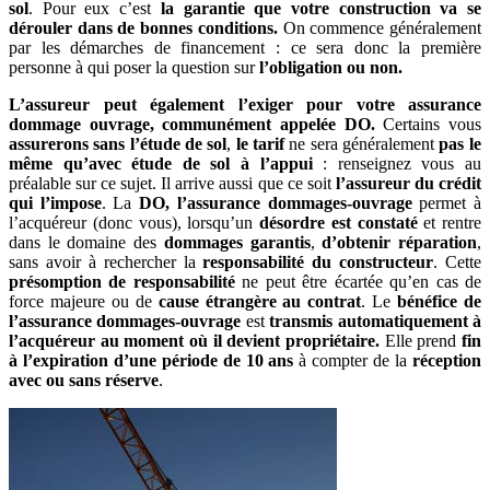
sol
. Pour eux c’est
la garantie que votre construction va se
dérouler dans de bonnes conditions.
On commence généralement
par les démarches de financement : ce sera donc la première
personne à qui poser la question sur
l’obligation ou non.
L’assureur peut également l’exiger pour votre assurance
dommage ouvrage, communément appelée DO.
Certains vous
assurerons sans l’étude de sol
,
le tarif
ne sera généralement
pas le
même qu’avec étude de sol à l’appui
: renseignez vous au
préalable sur ce sujet. Il arrive aussi que ce soit
l’assureur du crédit
qui l’impose
. La
DO, l’assurance dommages-ouvrage
permet à
l’acquéreur (donc vous), lorsqu’un
désordre
est constaté
et rentre
dans le domaine des
dommages garantis
,
d’obtenir réparation
,
sans avoir à rechercher la
responsabilité du constructeur
. Cette
présomption de responsabilité
ne peut être écartée qu’en cas de
force majeure ou de
cause étrangère au contrat
. Le
bénéfice de
l’assurance dommages-ouvrage
est
transmis automatiquement à
l’acquéreur au moment où il devient propriétaire.
Elle prend
fin
à l’expiration d’une période de 10 ans
à compter de la
réception
avec ou sans réserve
.