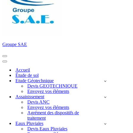
Groupe SAE
Menu
de
Menu
navigation
de
Accueil
navigation
Étude de sol
Etude Géotechnique
Devis GEOTECHNIQUE
Envoyez vos éléments
Assainissement
Devis ANC
Envoyez vos éléments
Agrément des dispositifs de
traitement
Eaux Pluviales
Devis Eaux Pluviales