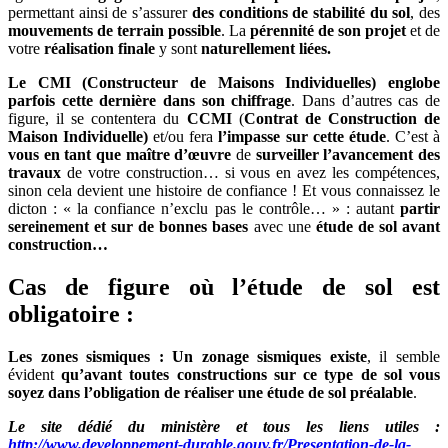
permettant ainsi de s’assurer
des conditions de stabilité du sol
, des
mouvements de terrain possible
. La
pérennité de son projet
et de
votre
réalisation finale
y sont
naturellement liées.
Le CMI (Constructeur de Maisons Individuelles) englobe
parfois cette dernière dans son chiffrage
. Dans d’autres cas de
figure, il se contentera du
CCMI
(
Contrat de Construction de
Maison Individuelle)
et/ou fera
l’impasse sur cette étude
. C’est à
vous en tant que maître d’œuvre
de
surveiller l’avancement des
travaux
de votre construction… si vous en avez les compétences,
sinon cela devient une histoire de confiance ! Et vous connaissez le
dicton : « la confiance n’exclu pas le contrôle… » : autant
partir
sereinement et sur de bonnes bases
avec une
étude de sol avant
construction…
Cas de figure où l’étude de sol est
obligatoire :
Les zones sismiques :
Un zonage sismiques existe
, il semble
évident
qu’avant toutes constructions sur ce type de sol vous
soyez dans l’obligation de réaliser une étude de sol préalable
.
Le site dédié du ministère et tous les liens utiles :
http://www.developpement-durable.gouv.fr/Presentation-de-la-