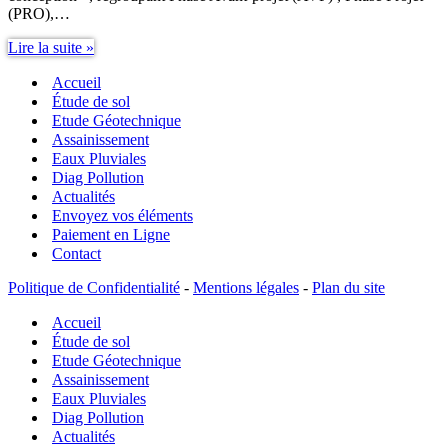
(PRO),…
Mission
Lire la suite »
G3
Accueil
Étude
de
Étude de sol
sol
Etude Géotechnique
–
Assainissement
Étude
Eaux Pluviales
et
Diag Pollution
suivi
Actualités
géotechniques
Envoyez vos éléments
d’exécution
Paiement en Ligne
Contact
Politique de Confidentialité
-
Mentions légales
-
Plan du site
Accueil
Étude de sol
Etude Géotechnique
Assainissement
Eaux Pluviales
Diag Pollution
Actualités