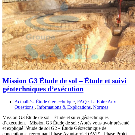
Mission G3 Étude de sol – Étude et suivi
géotechniques d’exécution
Actualités
,
Étude Géotechnique
,
FAQ : La Foire Aux
Questions.
,
Informations & Explications
,
Normes
Mission G3 Étude de sol – Étude et suivi géotechniques
d’exécution. Mission G3 Étude de sol : Après vous avoir présenté
et expliqué l’étude de sol G2 « Étude Géotechnique de
conception », regroupant Phase Avant-projet (AVP) , Phase Projet