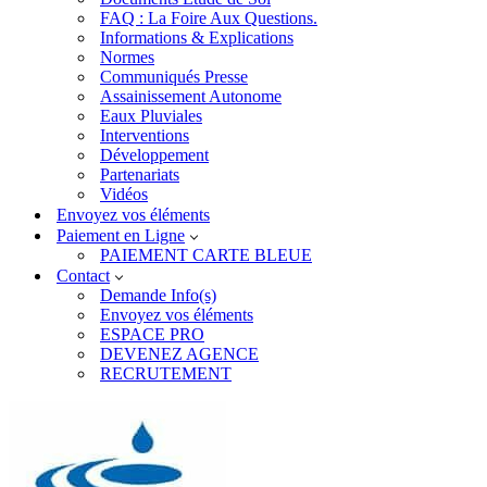
FAQ : La Foire Aux Questions.
Informations & Explications
Normes
Communiqués Presse
Assainissement Autonome
Eaux Pluviales
Interventions
Développement
Partenariats
Vidéos
Envoyez vos éléments
Paiement en Ligne
PAIEMENT CARTE BLEUE
Contact
Demande Info(s)
Envoyez vos éléments
ESPACE PRO
DEVENEZ AGENCE
RECRUTEMENT