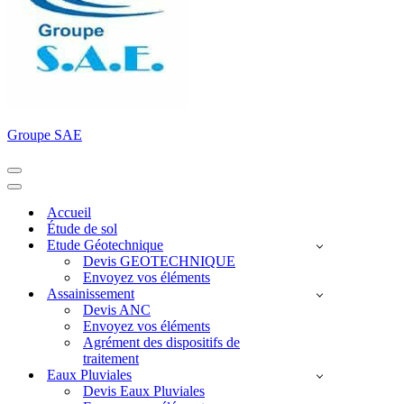
Groupe SAE
Menu
de
Menu
navigation
de
Accueil
navigation
Étude de sol
Etude Géotechnique
Devis GEOTECHNIQUE
Envoyez vos éléments
Assainissement
Devis ANC
Envoyez vos éléments
Agrément des dispositifs de
traitement
Eaux Pluviales
Devis Eaux Pluviales