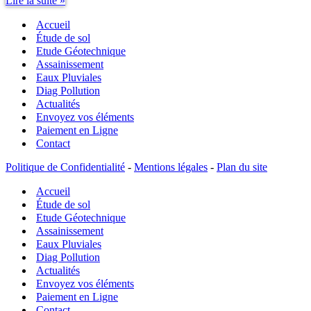
Lire la suite »
Constructeurs
Accueil
étude
de
Étude de sol
sol
Etude Géotechnique
Assainissement
Eaux Pluviales
Diag Pollution
Actualités
Envoyez vos éléments
Paiement en Ligne
Contact
Politique de Confidentialité
-
Mentions légales
-
Plan du site
Accueil
Étude de sol
Etude Géotechnique
Assainissement
Eaux Pluviales
Diag Pollution
Actualités
Envoyez vos éléments
Paiement en Ligne
Contact