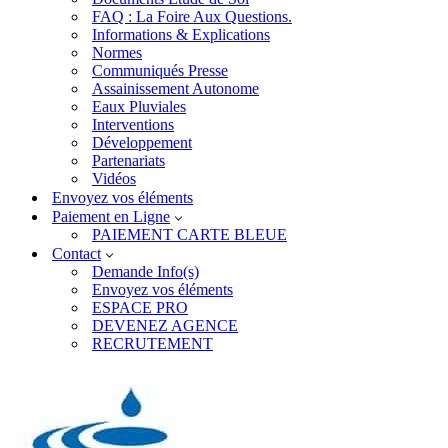
FAQ : La Foire Aux Questions.
Informations & Explications
Normes
Communiqués Presse
Assainissement Autonome
Eaux Pluviales
Interventions
Développement
Partenariats
Vidéos
Envoyez vos éléments
Paiement en Ligne
PAIEMENT CARTE BLEUE
Contact
Demande Info(s)
Envoyez vos éléments
ESPACE PRO
DEVENEZ AGENCE
RECRUTEMENT