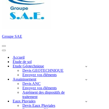
Groupe SAE
Menu
de
Menu
navigation
de
Accueil
navigation
Étude de sol
Etude Géotechnique
Devis GEOTECHNIQUE
Envoyez vos éléments
Assainissement
Devis ANC
Envoyez vos éléments
Agrément des dispositifs de
traitement
Eaux Pluviales
Devis Eaux Pluviales