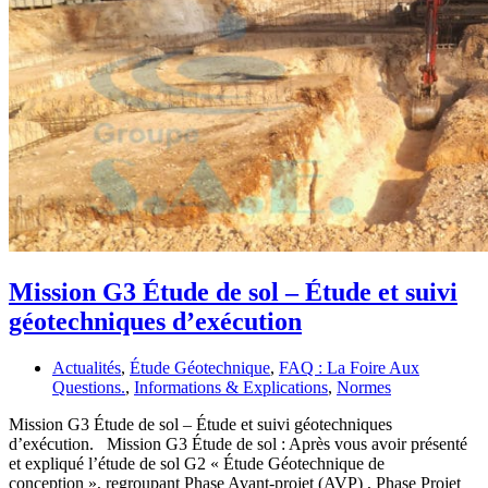
Mission G3 Étude de sol – Étude et suivi
géotechniques d’exécution
Actualités
,
Étude Géotechnique
,
FAQ : La Foire Aux
Questions.
,
Informations & Explications
,
Normes
Mission G3 Étude de sol – Étude et suivi géotechniques
d’exécution. Mission G3 Étude de sol : Après vous avoir présenté
et expliqué l’étude de sol G2 « Étude Géotechnique de
conception », regroupant Phase Avant-projet (AVP) , Phase Projet