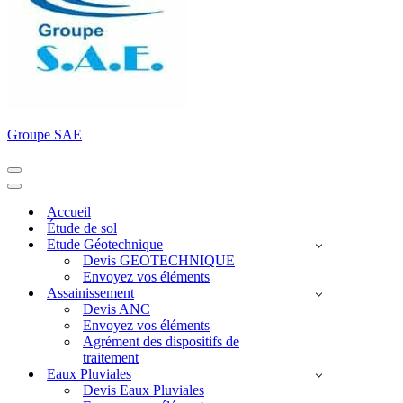
Groupe SAE
Menu
de
Menu
navigation
de
Accueil
navigation
Étude de sol
Etude Géotechnique
Devis GEOTECHNIQUE
Envoyez vos éléments
Assainissement
Devis ANC
Envoyez vos éléments
Agrément des dispositifs de
traitement
Eaux Pluviales
Devis Eaux Pluviales