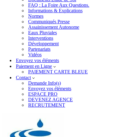
FAQ : La Foire Aux Questions.
Informations & Explications
Normes
Communiqués Presse
Assainissement Autonome
Eaux Pluviales
Interventions
Développement
Partenariats
Vidéos
Envoyez vos éléments
Paiement en Ligne
PAIEMENT CARTE BLEUE
Contact
Demande Info(s)
Envoyez vos éléments
ESPACE PRO
DEVENEZ AGENCE
RECRUTEMENT