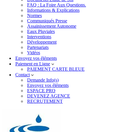
FAQ : La Foire Aux Questions.
Informations & Explications
Normes
Communiqués Presse
Assainissement Autonome
Eaux Pluviales
Interventions
Développement
Partenariats
Vidéos
Envoyez vos éléments
Paiement en Ligne
PAIEMENT CARTE BLEUE
Contact
Demande Info(s)
Envoyez vos éléments
ESPACE PRO
DEVENEZ AGENCE
RECRUTEMENT