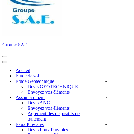
Groupe SAE
Menu
de
Menu
navigation
de
Accueil
navigation
Étude de sol
Etude Géotechnique
Devis GEOTECHNIQUE
Envoyez vos éléments
Assainissement
Devis ANC
Envoyez vos éléments
Agrément des dispositifs de
traitement
Eaux Pluviales
Devis Eaux Pluviales