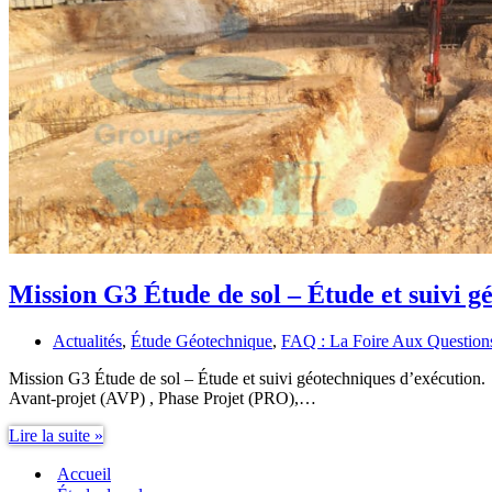
Mission G3 Étude de sol – Étude et suivi g
Actualités
,
Étude Géotechnique
,
FAQ : La Foire Aux Question
Mission G3 Étude de sol – Étude et suivi géotechniques d’exécution.
Avant-projet (AVP) , Phase Projet (PRO),…
Mission
Lire la suite »
G3
Accueil
Étude