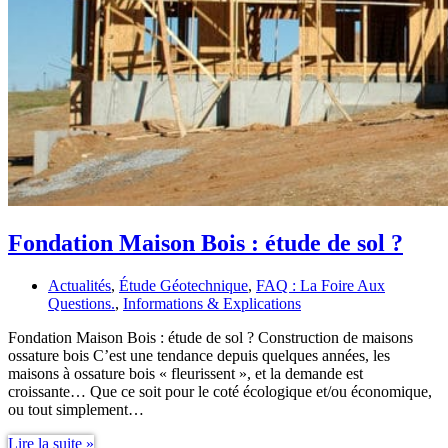
Fondation Maison Bois : étude de sol ?
Actualités
,
Étude Géotechnique
,
FAQ : La Foire Aux
Questions.
,
Informations & Explications
Fondation Maison Bois : étude de sol ? Construction de maisons
ossature bois C’est une tendance depuis quelques années, les
maisons à ossature bois « fleurissent », et la demande est
croissante… Que ce soit pour le coté écologique et/ou économique,
ou tout simplement…
Fondation
Lire la suite »