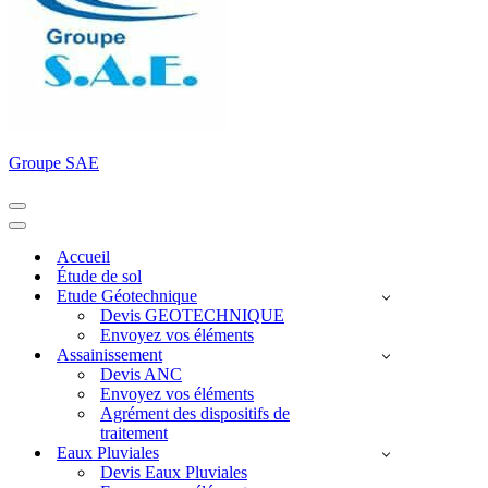
Groupe SAE
Menu
de
Menu
navigation
de
Accueil
navigation
Étude de sol
Etude Géotechnique
Devis GEOTECHNIQUE
Envoyez vos éléments
Assainissement
Devis ANC
Envoyez vos éléments
Agrément des dispositifs de
traitement
Eaux Pluviales
Devis Eaux Pluviales