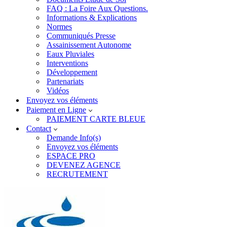
FAQ : La Foire Aux Questions.
Informations & Explications
Normes
Communiqués Presse
Assainissement Autonome
Eaux Pluviales
Interventions
Développement
Partenariats
Vidéos
Envoyez vos éléments
Paiement en Ligne
PAIEMENT CARTE BLEUE
Contact
Demande Info(s)
Envoyez vos éléments
ESPACE PRO
DEVENEZ AGENCE
RECRUTEMENT