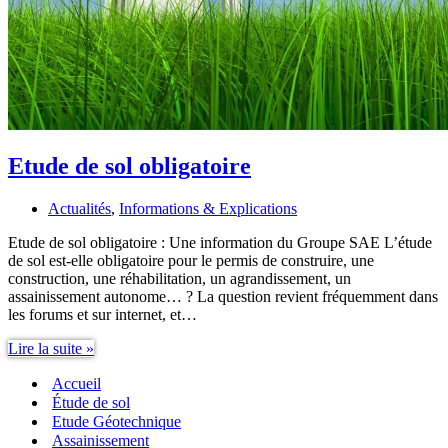
Etude de sol obligatoire
Actualités
,
Informations & Explications
Etude de sol obligatoire : Une information du Groupe SAE L’étude
de sol est-elle obligatoire pour le permis de construire, une
construction, une réhabilitation, un agrandissement, un
assainissement autonome… ? La question revient fréquemment dans
les forums et sur internet, et…
Etude
Lire la suite »
de
Accueil
sol
obligatoire
Étude de sol
Etude Géotechnique
Assainissement