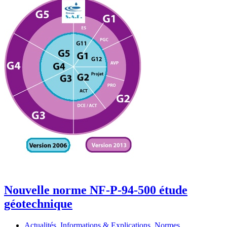
Assainissement
NOUVEAU
DTU
64-
1
Nouvelle norme NF-P-94-500 étude
géotechnique
Actualités
,
Informations & Explications
,
Normes