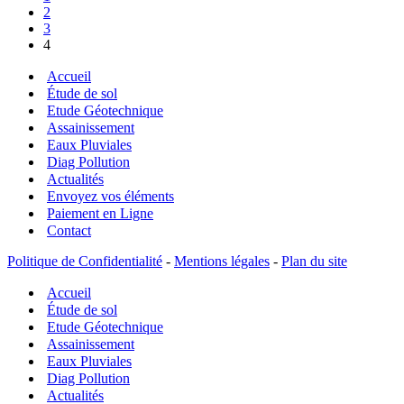
2
pour
3
quoi
4
faire
?
Accueil
Étude de sol
Etude Géotechnique
Assainissement
Eaux Pluviales
Diag Pollution
Actualités
Envoyez vos éléments
Paiement en Ligne
Contact
Politique de Confidentialité
-
Mentions légales
-
Plan du site
Accueil
Étude de sol
Etude Géotechnique
Assainissement
Eaux Pluviales
Diag Pollution
Actualités