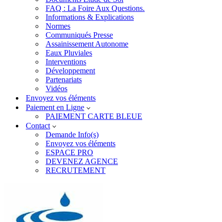
FAQ : La Foire Aux Questions.
Informations & Explications
Normes
Communiqués Presse
Assainissement Autonome
Eaux Pluviales
Interventions
Développement
Partenariats
Vidéos
Envoyez vos éléments
Paiement en Ligne
PAIEMENT CARTE BLEUE
Contact
Demande Info(s)
Envoyez vos éléments
ESPACE PRO
DEVENEZ AGENCE
RECRUTEMENT