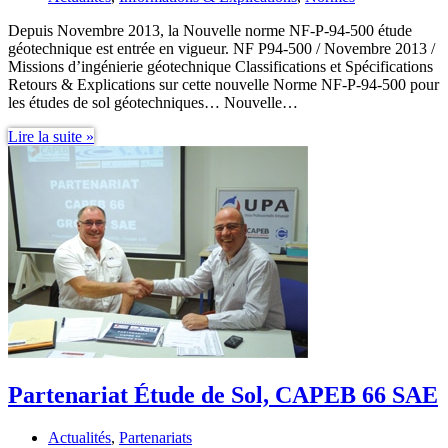
Depuis Novembre 2013, la Nouvelle norme NF-P-94-500 étude
géotechnique est entrée en vigueur. NF P94-500 / Novembre 2013 /
Missions d’ingénierie géotechnique Classifications et Spécifications
Retours & Explications sur cette nouvelle Norme NF-P-94-500 pour
les études de sol géotechniques… Nouvelle…
Nouvelle
Lire la suite »
norme
NF-
P-
94-
500
étude
géotechnique
Partenariat Étude de Sol, CAPEB 66 SAE
Actualités
,
Partenariats