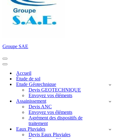
Groupe SAE
Menu
de
Menu
navigation
de
Accueil
navigation
Étude de sol
Etude Géotechnique
Devis GEOTECHNIQUE
Envoyez vos éléments
Assainissement
Devis ANC
Envoyez vos éléments
Agrément des dispositifs de
traitement
Eaux Pluviales
Devis Eaux Pluviales