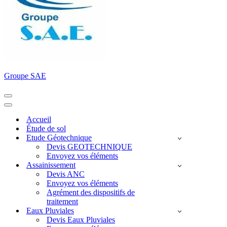
Groupe SAE
Menu
de
Menu
navigation
de
Accueil
navigation
Étude de sol
Etude Géotechnique
Devis GEOTECHNIQUE
Envoyez vos éléments
Assainissement
Devis ANC
Envoyez vos éléments
Agrément des dispositifs de
traitement
Eaux Pluviales
Devis Eaux Pluviales