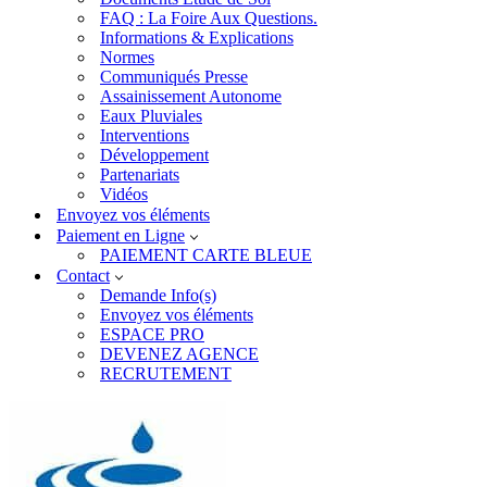
FAQ : La Foire Aux Questions.
Informations & Explications
Normes
Communiqués Presse
Assainissement Autonome
Eaux Pluviales
Interventions
Développement
Partenariats
Vidéos
Envoyez vos éléments
Paiement en Ligne
PAIEMENT CARTE BLEUE
Contact
Demande Info(s)
Envoyez vos éléments
ESPACE PRO
DEVENEZ AGENCE
RECRUTEMENT