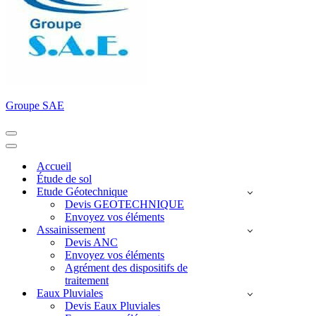
Groupe SAE
Menu
de
Menu
navigation
de
Accueil
navigation
Étude de sol
Etude Géotechnique
Devis GEOTECHNIQUE
Envoyez vos éléments
Assainissement
Devis ANC
Envoyez vos éléments
Agrément des dispositifs de
traitement
Eaux Pluviales
Devis Eaux Pluviales