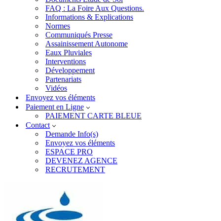
FAQ : La Foire Aux Questions.
Informations & Explications
Normes
Communiqués Presse
Assainissement Autonome
Eaux Pluviales
Interventions
Développement
Partenariats
Vidéos
Envoyez vos éléments
Paiement en Ligne
PAIEMENT CARTE BLEUE
Contact
Demande Info(s)
Envoyez vos éléments
ESPACE PRO
DEVENEZ AGENCE
RECRUTEMENT