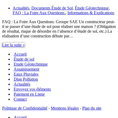
Actualités
,
Documents Étude de Sol
,
Étude Géotechnique
,
FAQ : La Foire Aux Questions.
,
Informations & Explications
FAQ : La Foire Aux Questions. Groupe SAE Un constructeur peut-
il se passer d’une étude de sol pour réaliser une maison ? (Obligation
de résultat, risque de désordre en l’absence d’étude de sol, etc.) La
réalisation d’une construction débute par…
Un
Lire la suite »
constructeur
Accueil
peut-
il
Étude de sol
se
Etude Géotechnique
passer
Assainissement
d’une
Eaux Pluviales
étude
Diag Pollution
de
Actualités
sol
Envoyez vos éléments
?
Paiement en Ligne
Contact
Politique de Confidentialité
-
Mentions légales
-
Plan du site
Accueil