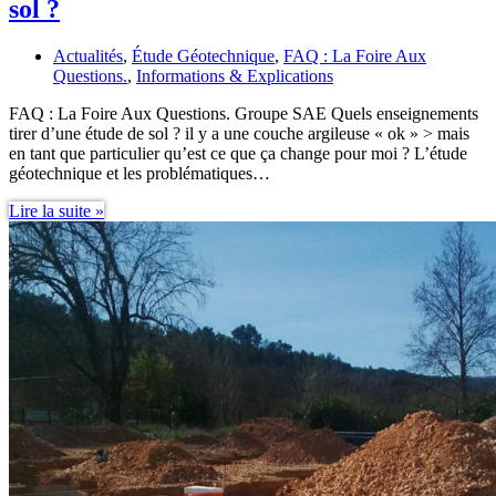
sol ?
Actualités
,
Étude Géotechnique
,
FAQ : La Foire Aux
Questions.
,
Informations & Explications
FAQ : La Foire Aux Questions. Groupe SAE Quels enseignements
tirer d’une étude de sol ? il y a une couche argileuse « ok » > mais
en tant que particulier qu’est ce que ça change pour moi ? L’étude
géotechnique et les problématiques…
Quels
Lire la suite »
enseignements
tirer
d’une
étude
de
sol
?