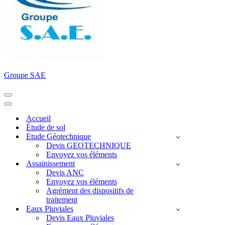
Groupe SAE
Menu
de
Menu
navigation
de
Accueil
navigation
Étude de sol
Etude Géotechnique
Devis GEOTECHNIQUE
Envoyez vos éléments
Assainissement
Devis ANC
Envoyez vos éléments
Agrément des dispositifs de
traitement
Eaux Pluviales
Devis Eaux Pluviales