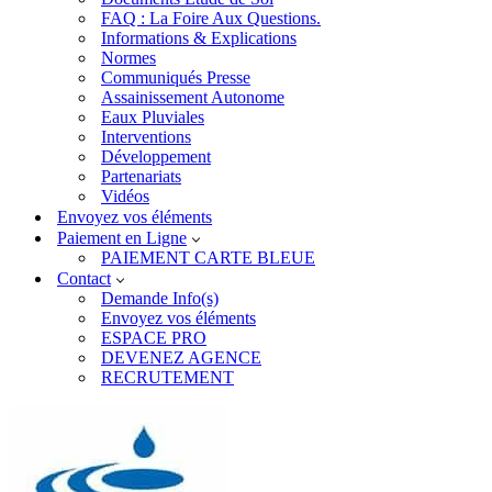
FAQ : La Foire Aux Questions.
Informations & Explications
Normes
Communiqués Presse
Assainissement Autonome
Eaux Pluviales
Interventions
Développement
Partenariats
Vidéos
Envoyez vos éléments
Paiement en Ligne
PAIEMENT CARTE BLEUE
Contact
Demande Info(s)
Envoyez vos éléments
ESPACE PRO
DEVENEZ AGENCE
RECRUTEMENT