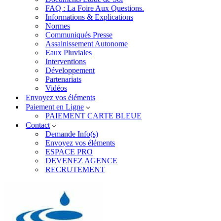
FAQ : La Foire Aux Questions.
Informations & Explications
Normes
Communiqués Presse
Assainissement Autonome
Eaux Pluviales
Interventions
Développement
Partenariats
Vidéos
Envoyez vos éléments
Paiement en Ligne
PAIEMENT CARTE BLEUE
Contact
Demande Info(s)
Envoyez vos éléments
ESPACE PRO
DEVENEZ AGENCE
RECRUTEMENT