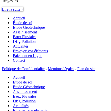
Troyes les…
Assainissement
Lire la suite »
Non
Accueil
Collectif
Guide
Étude de sol
IFAA
Etude Géotechnique
Assainissement
Eaux Pluviales
Diag Pollution
Actualités
Envoyez vos éléments
Paiement en Ligne
Contact
Politique de Confidentialité
-
Mentions légales
-
Plan du site
Accueil
Étude de sol
Etude Géotechnique
Assainissement
Eaux Pluviales
Diag Pollution
Actualités
Envoyez vos éléments