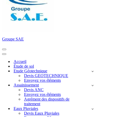
Groupe SAE
Menu
de
Menu
navigation
de
Accueil
navigation
Étude de sol
Etude Géotechnique
Devis GEOTECHNIQUE
Envoyez vos éléments
Assainissement
Devis ANC
Envoyez vos éléments
Agrément des dispositifs de
traitement
Eaux Pluviales
Devis Eaux Pluviales