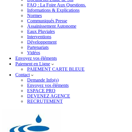
FAQ : La Foire Aux Questions.
Informations & Explications
Normes
Communiqués Presse
Assainissement Autonome
Eaux Pluviales
Interventions
Développement
Partenariats
Vidéos
Envoyez vos éléments
Paiement en Ligne
PAIEMENT CARTE BLEUE
Contact
Demande Info(s)
Envoyez vos éléments
ESPACE PRO
DEVENEZ AGENCE
RECRUTEMENT