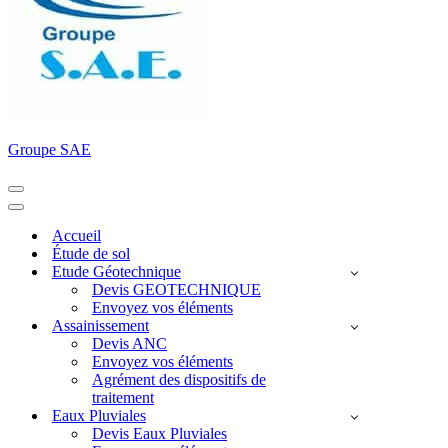
Groupe SAE
Menu
de
Menu
navigation
de
Accueil
navigation
Étude de sol
Etude Géotechnique
Devis GEOTECHNIQUE
Envoyez vos éléments
Assainissement
Devis ANC
Envoyez vos éléments
Agrément des dispositifs de
traitement
Eaux Pluviales
Devis Eaux Pluviales