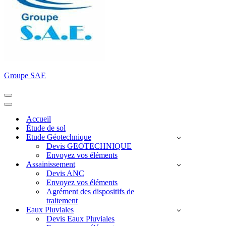
Groupe SAE
Menu
de
Menu
navigation
de
Accueil
navigation
Étude de sol
Etude Géotechnique
Devis GEOTECHNIQUE
Envoyez vos éléments
Assainissement
Devis ANC
Envoyez vos éléments
Agrément des dispositifs de
traitement
Eaux Pluviales
Devis Eaux Pluviales