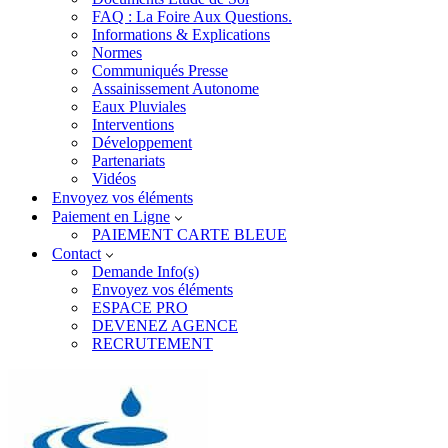
FAQ : La Foire Aux Questions.
Informations & Explications
Normes
Communiqués Presse
Assainissement Autonome
Eaux Pluviales
Interventions
Développement
Partenariats
Vidéos
Envoyez vos éléments
Paiement en Ligne
PAIEMENT CARTE BLEUE
Contact
Demande Info(s)
Envoyez vos éléments
ESPACE PRO
DEVENEZ AGENCE
RECRUTEMENT