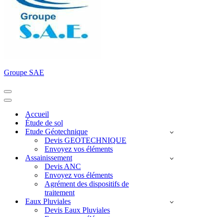
Groupe SAE
Menu
de
Menu
navigation
de
Accueil
navigation
Étude de sol
Etude Géotechnique
Devis GEOTECHNIQUE
Envoyez vos éléments
Assainissement
Devis ANC
Envoyez vos éléments
Agrément des dispositifs de
traitement
Eaux Pluviales
Devis Eaux Pluviales