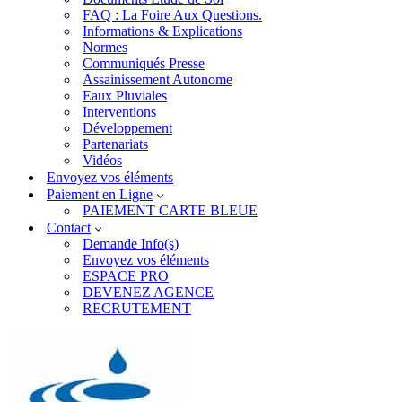
FAQ : La Foire Aux Questions.
Informations & Explications
Normes
Communiqués Presse
Assainissement Autonome
Eaux Pluviales
Interventions
Développement
Partenariats
Vidéos
Envoyez vos éléments
Paiement en Ligne
PAIEMENT CARTE BLEUE
Contact
Demande Info(s)
Envoyez vos éléments
ESPACE PRO
DEVENEZ AGENCE
RECRUTEMENT