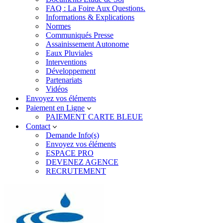
FAQ : La Foire Aux Questions.
Informations & Explications
Normes
Communiqués Presse
Assainissement Autonome
Eaux Pluviales
Interventions
Développement
Partenariats
Vidéos
Envoyez vos éléments
Paiement en Ligne
PAIEMENT CARTE BLEUE
Contact
Demande Info(s)
Envoyez vos éléments
ESPACE PRO
DEVENEZ AGENCE
RECRUTEMENT