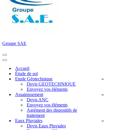
Groupe SAE
Menu
de
Menu
navigation
de
Accueil
navigation
Étude de sol
Etude Géotechnique
Devis GEOTECHNIQUE
Envoyez vos éléments
Assainissement
Devis ANC
Envoyez vos éléments
Agrément des dispositifs de
traitement
Eaux Pluviales
Devis Eaux Pluviales