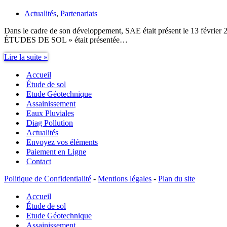
Actualités
,
Partenariats
Dans le cadre de son développement, SAE était présent le 13 février
ÉTUDES DE SOL » était présentée…
Partenariat
Lire la suite »
Étude
Accueil
de
Sol,
Étude de sol
CAPEB
Etude Géotechnique
66
Assainissement
SAE
Eaux Pluviales
Diag Pollution
Actualités
Envoyez vos éléments
Paiement en Ligne
Contact
Politique de Confidentialité
-
Mentions légales
-
Plan du site
Accueil
Étude de sol
Etude Géotechnique
Assainissement