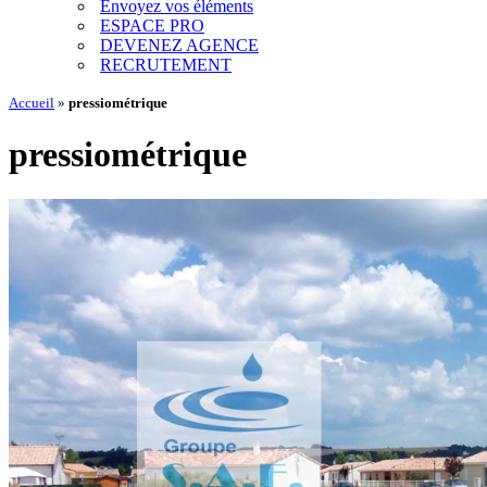
Envoyez vos éléments
ESPACE PRO
DEVENEZ AGENCE
RECRUTEMENT
Accueil
»
pressiométrique
pressiométrique