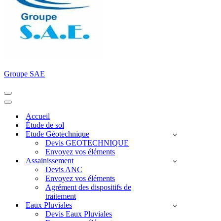
Groupe SAE
Menu
de
Menu
navigation
de
Accueil
navigation
Étude de sol
Etude Géotechnique
Devis GEOTECHNIQUE
Envoyez vos éléments
Assainissement
Devis ANC
Envoyez vos éléments
Agrément des dispositifs de
traitement
Eaux Pluviales
Devis Eaux Pluviales