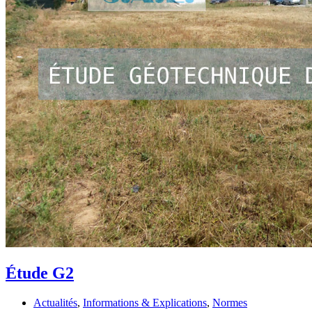
Étude G2
Actualités
,
Informations & Explications
,
Normes