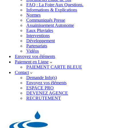
FAQ : La Foire Aux Questions.
Informations & Explications
Normes
Communiqués Presse
Assainissement Autonome
Eaux Pluviales
Interventions
Développement
Partenariats
Vidéos
Envoyez vos éléments
Paiement en Ligne
PAIEMENT CARTE BLEUE
Contact
Demande Info(s)
Envoyez vos éléments
ESPACE PRO
DEVENEZ AGENCE
RECRUTEMENT